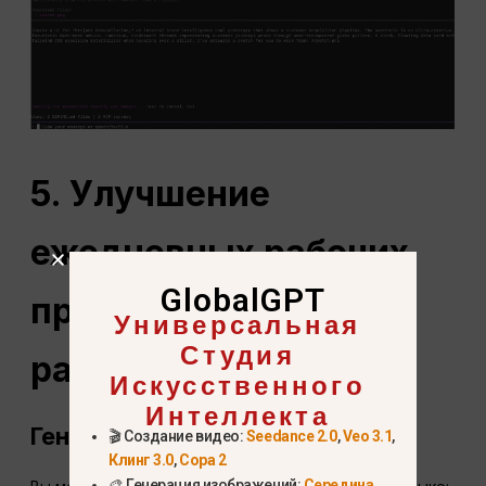
5. Улучшение
ежедневных рабочих
GlobalGPT
процессов
Универсальная
Студия
разработчиков
Искусственного
Интеллекта
Генерация команд оболочки
🎬 Создание видео:
Seedance 2.0
,
Veo 3.1
,
Клинг 3.0
,
Сора 2
🎨 Генерация изображений:
Середина