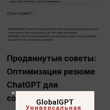
Ответ ChatGPT：
Продвинутые советы:
Оптимизация резюме
ChatGPT для
соискателей
GlobalGPT
Универсальная