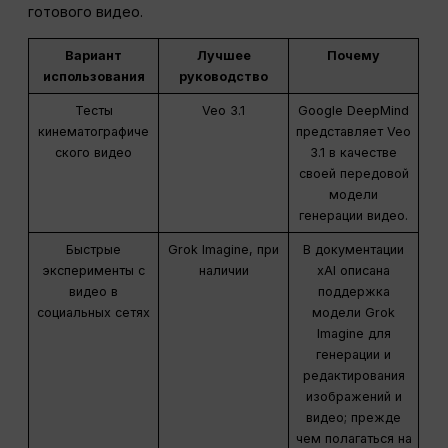
готового видео.
Вариант
Лучшее
Почему
использования
руководство
Тесты
Veo 3.1
Google DeepMind
кинематографиче
представляет Veo
ского видео
3.1 в качестве
своей передовой
модели
генерации видео.
Быстрые
Grok Imagine, при
В документации
эксперименты с
наличии
xAI описана
видео в
поддержка
социальных сетях
модели Grok
Imagine для
генерации и
редактирования
изображений и
видео; прежде
чем полагаться на