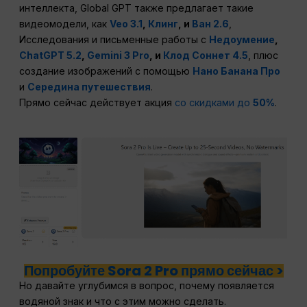
интеллекта, Global GPT также предлагает такие
видеомодели, как
Veo 3.1
,
Клинг
, и
Ван 2.6
,
Исследования и письменные работы с
Недоумение
,
ChatGPT 5.2
,
Gemini 3 Pro
, и
Клод Соннет 4.5
, плюс
создание изображений с помощью
Нано Банана Про
и
Середина путешествия
.
Прямо сейчас действует акция
со скидками до
50%
.
Попробуйте Sora 2 Pro прямо сейчас >
Но давайте углубимся в вопрос, почему появляется
водяной знак и что с этим можно сделать.