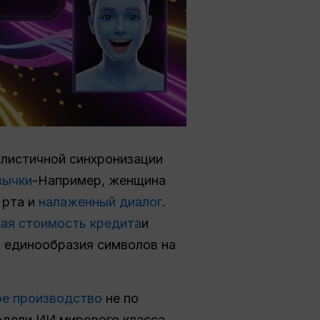
листичной синхронизации
вычки
-Например, женщина
 рта и
налаженный диалог
.
ая стоимость кредита
и
 единообразия символов на
ое производство
не по
одели ИИ мирового класса