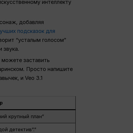
 искусственному интеллекту
рсонаж, добавляя
лучших подсказок для
оворит “усталым голосом”
 звука.
ы можете заставить
даринском. Просто напишите
вычек, и Veo 3.1
р
ий крупный план”
ой детектив”.”