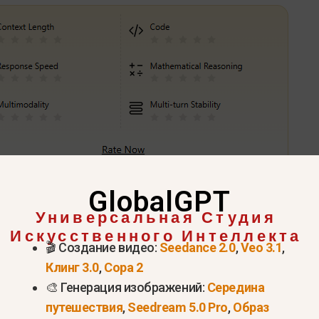
GlobalGPT
Попробуйте VEO 3.1 прямо сейчас >
Универсальная Студия
Искусственного Интеллекта
персонажей говорить в Veo 3
🎬 Создание видео:
Seedance 2.0
,
Veo 3.1
,
Клинг 3.0
,
Сора 2
🎨 Генерация изображений:
Середина
путешествия
,
Seedream 5.0 Pro
,
Образ