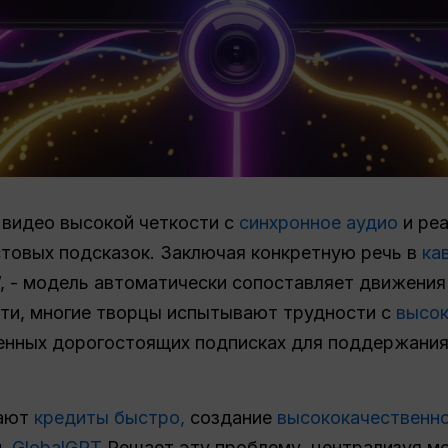
 видео высокой четкости с
синхронное аудио
и реа
стовых подсказок. Заключая конкретную речь в
ка
”, - модель автоматически сопоставляет движения
ти, многие творцы испытывают трудности с
высок
енных дорогостоящих подписках для поддержания
гают
кредиты быстро,
создание
высококачественн
й.
GlobalGPT
Решает эту проблему, централизуя м