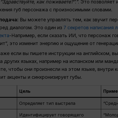
“Здравствуйте, как поживаете?”.”
. Это позволяет
жения губ персонажа с произносимыми словами.
подача:
Вы можете управлять тем, как звучит пе
ред диалогом. Это один из
7 секретов написания 
екта
-Например, если сказать ИИ, что персонаж г
ит”, это изменит энергию и ощущение от генерации
аже если вы пишете инструкции на английском, в
а других языках, например на испанском или ман
те, чтобы они произнесли на этом языке, внутри ка
ит акценты и синхронизирует губы.
Цель
Приме
Определяет тип выстрела
“Средн
Идентифицирует говорящего
“Молод