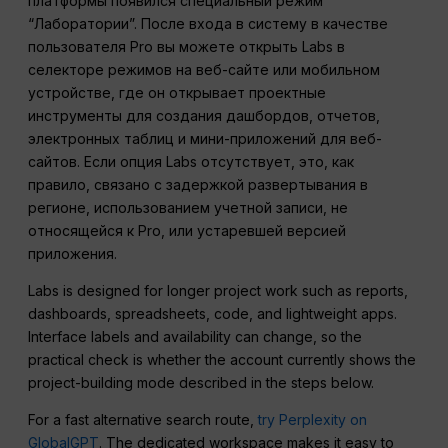
платформы появился специальный режим
“Лаборатории”. После входа в систему в качестве
пользователя Pro вы можете открыть Labs в
селекторе режимов на веб-сайте или мобильном
устройстве, где он открывает проектные
инструменты для создания дашбордов, отчетов,
электронных таблиц и мини-приложений для веб-
сайтов. Если опция Labs отсутствует, это, как
правило, связано с задержкой развертывания в
регионе, использованием учетной записи, не
относящейся к Pro, или устаревшей версией
приложения.
Labs is designed for longer project work such as reports,
dashboards, spreadsheets, code, and lightweight apps.
Interface labels and availability can change, so the
practical check is whether the account currently shows the
project-building mode described in the steps below.
For a fast alternative search route,
try Perplexity on
GlobalGPT
. The dedicated workspace makes it easy to