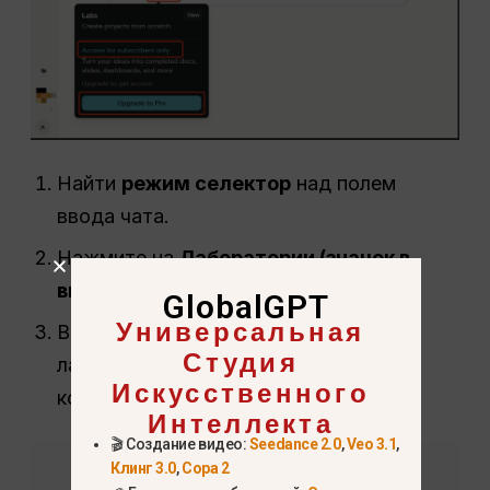
Найти
режим
селектор
над полем
ввода чата.
Нажмите на
Лаборатории (значок в
виде лампочки)
.
GlobalGPT
Универсальная
Введите команду для запуска новой
Студия
лабораторной задачи (чем более
Искусственного
конкретная, тем лучше результат).
Интеллекта
🎬 Создание видео:
Seedance 2.0
,
Veo 3.1
,
Клинг 3.0
,
Сора 2