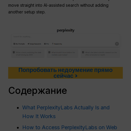
move straight into AI-assisted search without adding
another setup step.
Попробовать недоумение прямо
сейчас >
Содержание
What PerplexityLabs Actually Is and
How It Works
How to Access PerplexityLabs on Web