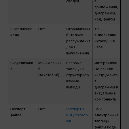
сводки
в,
приложения,
диаграммы,
код, файлы
Выполнение
Нет
Ограниченны
Да —
кода
й (только
выполнение
рассуждения
Python/JS в
, без
Labs
выполнения)
Визуализаци
Минимальны
Базовые
Интерактивн
я
й
таблицы и
ые панели
(текстовый)
структуриро
инструменто
ванные
в,
выводы
диаграммы и
визуальные
компоненты
Экспорт
Нет
Экспорт в
CSV,
файла
PDF/markdo
электронные
wn
таблицы,
файлы кода,