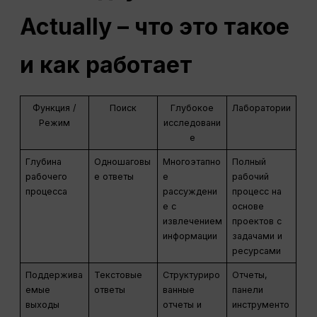
Actually – что это такое
и как работает
Функция /
Поиск
Глубокое
Лаборатории
Режим
исследовани
е
Глубина
Одношаговы
Многоэтапно
Полный
рабочего
е ответы
е
рабочий
процесса
рассуждени
процесс на
е с
основе
извлечением
проектов с
информации
задачами и
ресурсами
Поддержива
Текстовые
Структуриро
Отчеты,
емые
ответы
ванные
панели
выходы
отчеты и
инструменто