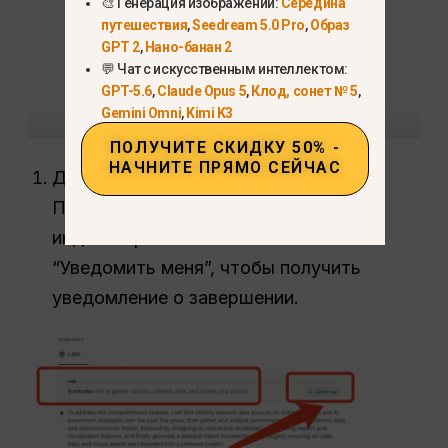
🎨 Генерация изображений:
Середина
путешествия
,
Seedream 5.0 Pro
,
Образ
GPT 2
,
Нано-банан 2
💬 Чат с искусственным интеллектом:
GPT-5.6
,
Claude Opus 5
,
Клод, сонет № 5
,
Gemini Omni
,
Kimi K3
ПОЛУЧИТЕ СКИДКУ 50% -
НАЧНИТЕ ПРЯМО СЕЙЧАС
Дождитесь завершения проекта.
Проверьте оставшееся время на
индикаторе выполнения или нажмите
“Уведомить меня”, чтобы получить
уведомление о завершении.