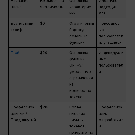
Название
Ежемесячна
Основные
Идеально
плана
я стоимость
характерист
подходит
ики
для
Бесплатный
$0
Ограниченны
Повседневн
тариф
й доступ,
ые
основные
пользовател
функции
и, учащиеся
Гной
$20
Основные
Индивидуаль
функции
ные
GPT‑5.1,
пользовател
умеренные
и
ограничения
на
количество
токенов
Профессион
$200
Более
Профессион
альный /
высокие
алы,
Продвинутый
лимиты
разработчик
токенов,
и
приоритетна