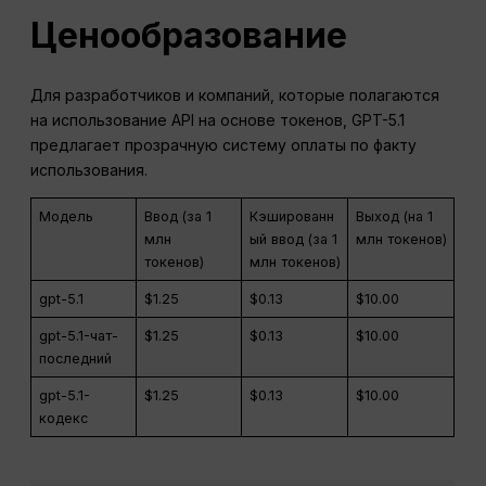
Ценообразование
Для разработчиков и компаний, которые полагаются
на использование API на основе токенов, GPT-5.1
предлагает прозрачную систему оплаты по факту
использования.
Модель
Ввод (за 1
Кэшированн
Выход (на 1
млн
ый ввод (за 1
млн токенов)
токенов)
млн токенов)
gpt-5.1
$1.25
$0.13
$10.00
gpt-5.1-чат-
$1.25
$0.13
$10.00
последний
gpt-5.1-
$1.25
$0.13
$10.00
кодекс