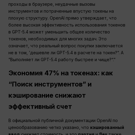
проходы в браузере, неудачные вызовы
инструментов и потраченные впустую токены на
плохую структуру. OpenAI прямо утверждает, что
более высокая эффективность использования токенов
в GPT-5.4 может уменьшить общее количество
токенов, необходимых для многих задач. Это
означает, что реальный вопрос покупки заключается
не в том, ’дешевле ли GPT-5.4 в расчете на токен?“. А
”Выполняет ли GPT-5.4 работу быстрее и чище?“.”
Экономия 47% на токенах: как
“Поиск инструментов” и
кэширование снижают
эффективный счет
В официальной публичной документации OpenAI по
ценообразованию четко указано, что
кэшированный
ввод
снижает стоимость, и это
партия
и
flex
также