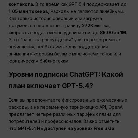
контекста.
В то время как GPT-5.4 поддерживает до
1,05 млн токенов
, Расходы не являются линейными.
Как только история операций или загрузка
документов пересекает границу
272K метка
,
скорость ввода токенов удваивается до
$5.00 за 1M
.
Этот “налог на рассуждения” учитывает огромные
вычисления, необходимые для поддержания
внимания к кодовым базам с миллионами тонов или
юридическим библиотекам.
Уровни подписки ChatGPT: Какой
план включает GPT-5.4?
Если вы предпочитаете фиксированные ежемесячные
расходы, а не переменную тарификацию API, OpenAI
предлагает четыре различных тарифных плана для
потребителей и профессионалов. Важно отметить,
что
GPT-5.4 НЕ доступен на уровнях Free и Go.