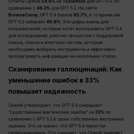
Отчеты OpenAI
54.6%
на
Toolathlon
для GPT-5.4, по
сравнению с
46.3%
для GPT-5.2. На сайте
BrowseComp
, GPT-5.4 баллов
82.7%
, в то время как
GPT-5.2 набирает
65.8%
. Эти цифры важны для
пользователей, которые хотят использовать GPT-5.4
для исследований, рабочих процессов с поддержкой
поиска, поиска и агентских систем, которым
необходимо выбирать инструменты и эффективно
просматривать информацию на нескольких этапах.
Сканирование галлюцинаций: Как
уменьшение ошибок в 33%
повышает надежность
OpenAI утверждает, что GPT-5.4 сокращает
“существенные фактические ошибки” на
33%
по
сравнению с GPT-5.2 в своих собственных внутренних
оценках. Это не значит, что GPT-5.4 перестал
галлюцинировать. Это означает, что OpenAI заявляет