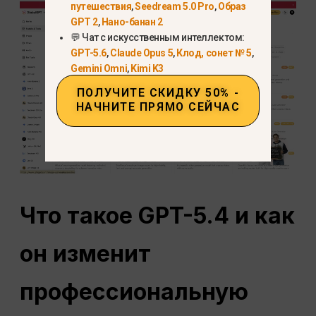
путешествия
,
Seedream 5.0 Pro
,
Образ
GPT 2
,
Нано-банан 2
💬 Чат с искусственным интеллектом:
GPT-5.6
,
Claude Opus 5
,
Клод, сонет № 5
,
Gemini Omni
,
Kimi K3
ПОЛУЧИТЕ СКИДКУ 50% -
НАЧНИТЕ ПРЯМО СЕЙЧАС
Что такое GPT-5.4 и как
он изменит
профессиональную