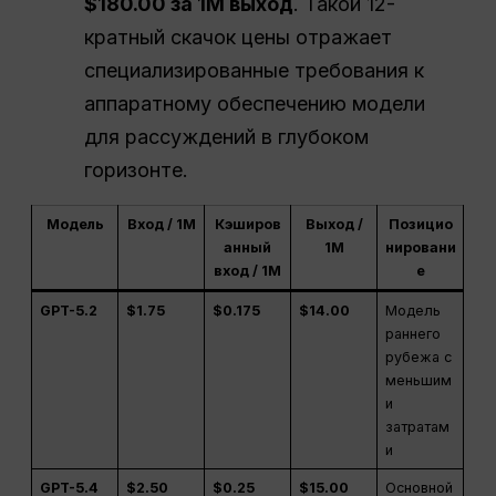
$180.00 за 1M выход
. Такой 12-
кратный скачок цены отражает
специализированные требования к
аппаратному обеспечению модели
для рассуждений в глубоком
горизонте.
Модель
Вход / 1M
Кэширов
Выход /
Позицио
анный
1M
нировани
вход / 1M
е
GPT-5.2
$1.75
$0.175
$14.00
Модель
раннего
рубежа с
меньшим
и
затратам
и
GPT-5.4
$2.50
$0.25
$15.00
Основной