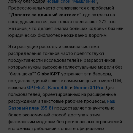
логику благодаря
новый слой “Мышление”
,
Профессионалы часто сталкиваются с проблемой
“Доплата за длинный контекст”
-где затраты на
ввод удваиваются, как только превышают 272 тыс.
жетонов, что делает анализ больших кодовых баз или
юридических библиотек неожиданно дорогим.
Эти растущие расходы и сложная система
распределения токенов часто препятствуют
продуктивности исследователей и разработчиков,
которым нужны высокоинтеллектуальные модели без
“билл-шока”.”
GlobalGPT
устраняет эти барьеры,
предлагая единый шлюз к самым мощным в мире LLM,
включая
GPT-5.4
,
Клод 4.6
,
и
Gemini 3.1 Pro
.
Для
пользователей, ориентированных на расширенные
рассуждения и текстовые рабочие процессы,
наш
Базовый план ($5.8)
предоставляет значительно
более экономичный способ доступа к этим
флагманским моделям без региональных ограничений
и сложных требований к оплате официальных