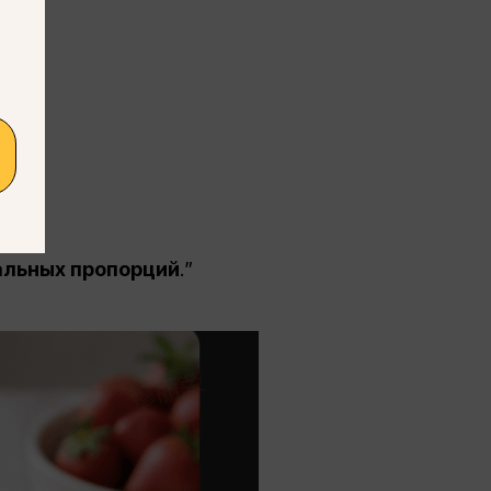
альных пропорций
.”