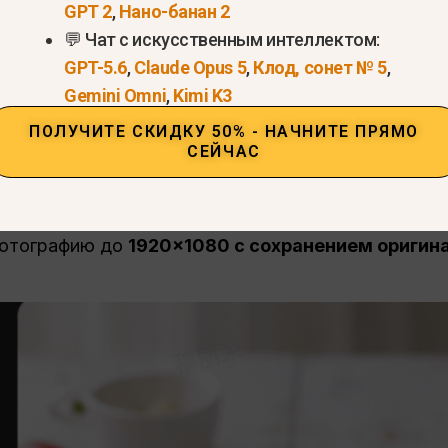
GPT 2
,
Нано-банан 2
мер
💬 Чат с искусственным интеллектом:
GPT-5.6
,
Claude Opus 5
,
Клод, сонет № 5
,
азмеры или формат, который вам нужен.
Gemini Omni
,
Kimi K3
 быть такими:
ПОЛУЧИТЕ СКИДКУ 50% - НАЧНИТЕ ПРЯМО
СЕЙЧАС
го изображения до
1200×800 пикселей
.”
ображение в
квадратный формат 1:1
.”
фотографию до
1920×1080 с сохранением оригин