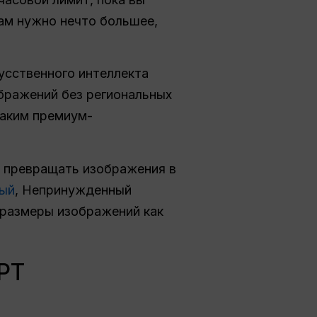
ам нужно нечто большее,
усственного интеллекта
ображений без региональных
 таким премиум-
и превращать изображения в
ный
, Непринужденный
 размеры изображений как
PT