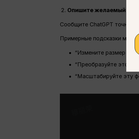
Опишите желаемый раз
Сообщите ChatGPT точные р
Примерные подсказки могут
“Измените размер это
“Преобразуйте это из
“Масштабируйте эту 