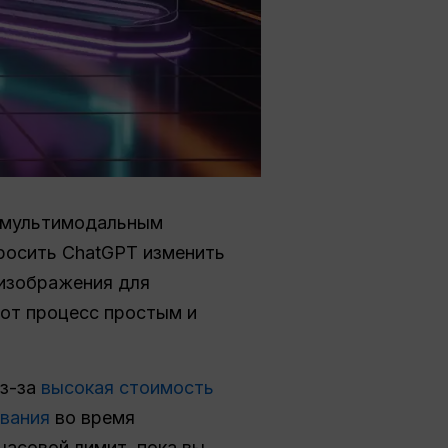
 мультимодальным
росить ChatGPT изменить
 изображения для
тот процесс простым и
из-за
высокая стоимость
ования
во время
часовой лимит, пока вы