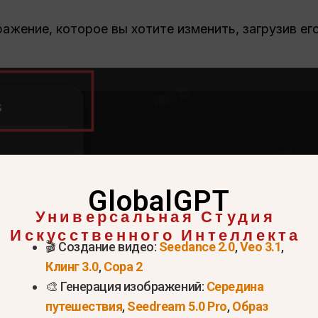
жение, которое вы хотите изменить, загрузив его
GlobalGPT
Универсальная Студия
Искусственного Интеллекта
🎬 Создание видео:
Seedance 2.0
,
Veo 3.1
,
Клинг 3.0
,
Сора 2
🎨 Генерация изображений:
Середина
путешествия
,
Seedream 5.0 Pro
,
Образ