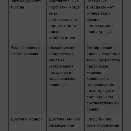
Риск неудачного
Чувствительные
Поведение
выхода
подсказки могут
вывода может
быть
отличаться у
заблокированы,
разных
пересмотрены
поставщиков и
или не
конфигураций
отображаться
Лучший вариант
Коммерческие
Тестирование
использования
изображения,
идей на взрослые
реклама,
темы, разработка
изображения
персонажей,
продуктов и
модные
редакционные
концепции и
концепции
стилизованные
иллюстрации с
соблюдением
соответствующих
правил
Доступ к модели
Доступ к API или
Открытый или
размещенной
ориентированный