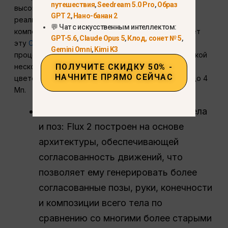
путешествия
,
Seedream 5.0 Pro
,
Образ
высокой степенью следования за подсказками,
GPT 2
,
Нано-банан 2
реалистичной визуализацией и гибкой визуальной
💬 Чат с искусственным интеллектом:
композицией. Компания Black Forest Labs описывает
GPT-5.6
,
Claude Opus 5
,
Клод, сонет № 5
,
эту
Семейство моделей FLUX.2
включая рабочие
Gemini Omni
,
Kimi K3
процессы создания и редактирования с поддержкой
ПОЛУЧИТЕ СКИДКУ 50% -
нескольких исходных изображений, управлением
НАЧНИТЕ ПРЯМО СЕЙЧАС
цветом и выводом изображений с разрешением до 4
Мп.
Более высокая согласованность тела
и поз: Flux 2 построен на основе
архитектуры, обеспечивающей
согласованность движений, что
позволяет ему генерировать более
согласованные позы, руки, конечности
и композиции всего тела по
сравнению со многими более старыми