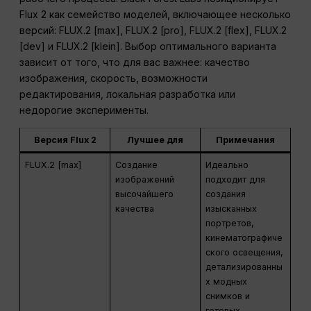
Flux 2 как семейство моделей, включающее несколько
версий: FLUX.2 [max], FLUX.2 [pro], FLUX.2 [flex], FLUX.2
[dev] и FLUX.2 [klein]. Выбор оптимального варианта
зависит от того, что для вас важнее: качество
изображения, скорость, возможности
редактирования, локальная разработка или
недорогие эксперименты.
Версия Flux 2
Лучшее для
Примечания
FLUX.2 [max]
Создание
Идеально
изображений
подходит для
высочайшего
создания
качества
изысканных
портретов,
кинематографиче
ского освещения,
детализированны
х модных
снимков и
готовых