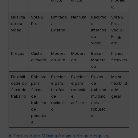
único)
único)
modelo
s)
Qualida
Sora 2
Limitado
Nenhum
Recurso
Sora 2
de do
Pro
/
s
Pro,
vídeo
Externo
internos
Veo 3.1,
de
Kling,
vídeo
etc.
Preços
Custo
Modera
Modera
Baixo–
Planos
elevado
do–Alto
do
Modera
flexíveis
do
Flexibili
Robusto
Excelent
Excelent
Fluxos
Maior
dade do
para
e para
e para
de
flexibilid
fluxo de
fluxos
tarefas
redação
trabalho
ade
trabalho
de
de
e
multimo
geral
trabalho
raciocíni
análise
dais
de
o
robusto
pesquis
s
a
A Perplexidade Máxima é mais forte na pesquisa,