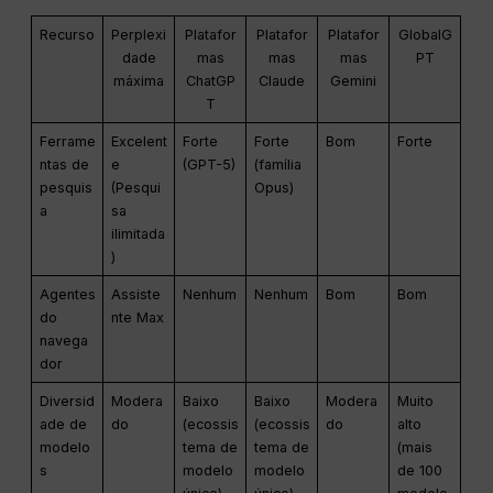
Recurso
Perplexi
Platafor
Platafor
Platafor
GlobalG
dade
mas
mas
mas
PT
máxima
ChatGP
Claude
Gemini
T
Ferrame
Excelent
Forte
Forte
Bom
Forte
ntas de
e
(GPT-5)
(família
pesquis
(Pesqui
Opus)
a
sa
ilimitada
)
Agentes
Assiste
Nenhum
Nenhum
Bom
Bom
do
nte Max
navega
dor
Diversid
Modera
Baixo
Baixo
Modera
Muito
ade de
do
(ecossis
(ecossis
do
alto
modelo
tema de
tema de
(mais
s
modelo
modelo
de 100