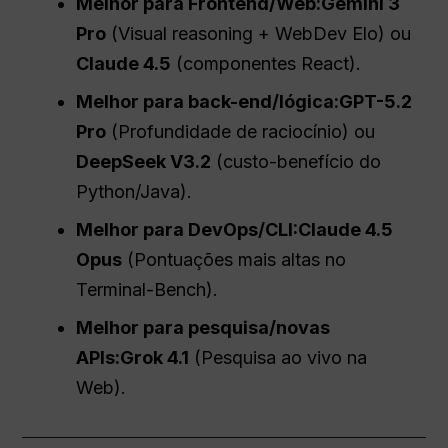
Melhor para Frontend/Web:
Gemini 3
Pro
(Visual reasoning + WebDev Elo) ou
Claude 4.5
(componentes React).
Melhor para back-end/lógica:
GPT-5.2
Pro
(Profundidade de raciocínio) ou
DeepSeek V3.2
(custo-benefício do
Python/Java).
Melhor para DevOps/
CLI
:
Claude 4.5
Opus
(Pontuações mais altas no
Terminal-Bench).
Melhor para pesquisa/novas
APIs:
Grok 4.1
(Pesquisa ao vivo na
Web).