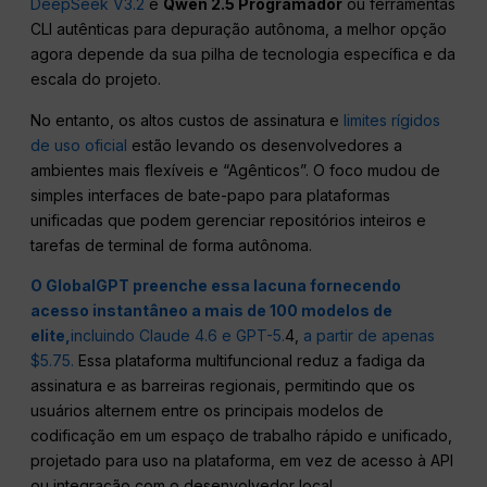
DeepSeek V3.2
e
Qwen 2.5
Programador
ou ferramentas
CLI autênticas para depuração autônoma, a melhor opção
agora depende da sua pilha de tecnologia específica e da
escala do projeto.
No entanto, os altos custos de assinatura e
limites rígidos
de uso oficial
estão levando os desenvolvedores a
ambientes mais flexíveis e “Agênticos”. O foco mudou de
simples interfaces de bate-papo para plataformas
unificadas que podem gerenciar repositórios inteiros e
tarefas de terminal de forma autônoma.
O GlobalGPT preenche essa lacuna fornecendo
acesso instantâneo a mais de 100 modelos de
elite,
incluindo Claude 4.
6 e GPT-5.
4,
a partir de apenas
$5.75.
Essa plataforma multifuncional reduz a fadiga da
assinatura e as barreiras regionais, permitindo que os
usuários alternem entre os principais modelos de
codificação em um espaço de trabalho rápido e unificado,
projetado para uso na plataforma, em vez de acesso à API
ou integração com o desenvolvedor local.