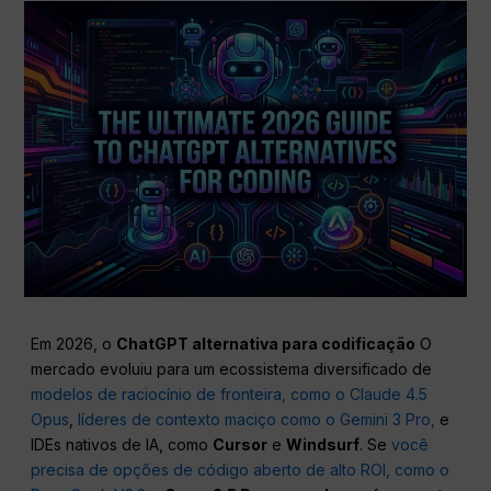
Em 2026, o
ChatGPT
alternativa para codificação
O
mercado evoluiu para um ecossistema diversificado de
modelos de raciocínio de fronteira, como o Claude 4.5
Opus
,
líderes de contexto maciço como o Gemini 3 Pro,
e
IDEs nativos de IA, como
Cursor
e
Windsurf
. Se
você
precisa de opções de código aberto de alto ROI, como o