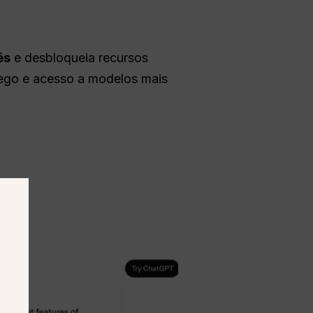
ês
e desbloqueia recursos
áfego e acesso a modelos mais