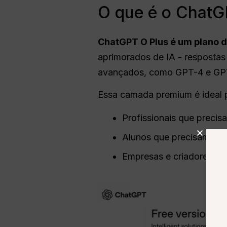
O que é o ChatG
ChatGPT
O Plus é um plano 
aprimorados de IA - respostas 
avançados, como GPT-4 e GP
Essa camada premium é ideal 
Profissionais que precis
Alunos que precisam de 
Empresas e criadores ap