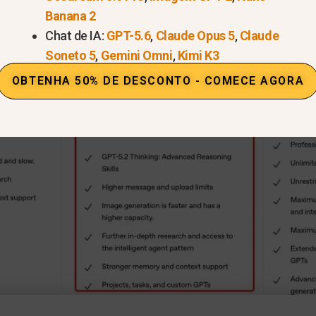
Banana 2
Chat de IA:
GPT-5.6
,
Claude Opus 5
,
Claude
Soneto 5
,
Gemini Omni
,
Kimi K3
OBTENHA 50% DE DESCONTO - COMECE AGORA