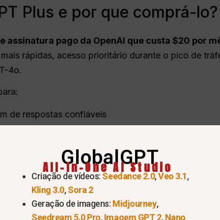
PT Plus e por que comprá-lo?
de assinatura pago da
OpenAI
que custa $20 por m
mais rápidas, acesso prioritário durante o pico de tr
T-4o.
para:
am de respostas confiáveis
ajuda mais rápida de IA
GlobalGPT
roveitando o ChatGPT para aumentar a produtividade
All-In-One AI Studio
Criação de vídeos:
Seedance 2.0
,
Veo 3.1
,
Kling 3.0
,
Sora 2
Geração de imagens:
Midjourney
,
Seedream 5.0 Pro
,
Imagem GPT 2
,
Nano