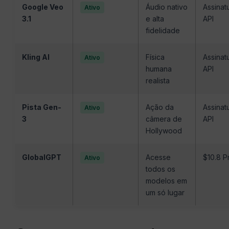
Google Veo
Áudio nativo
Assinat
Ativo
3.1
e alta
API
fidelidade
Kling AI
Física
Assinat
Ativo
humana
API
realista
Pista Gen-
Ação da
Assinat
Ativo
3
câmera de
API
Hollywood
GlobalGPT
Acesse
$10.8 P
Ativo
todos os
modelos em
um só lugar