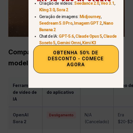
Criação de vídeos:
Seedance 2.0
,
Veo 3.1
,
Kling 3.0
,
Sora 2
Geração de imagens:
Midjourney
,
Seedream 5.0 Pro
,
Imagem GPT 2
,
Nano
Banana 2
Chat de IA:
GPT-5.6
,
Claude Opus 5
,
Claude
Soneto 5
,
Gemini Omni
,
Kimi K3
Comparação de recursos: Sora vs.
OBTENHA 50% DE
DESCONTO - COMECE
modelos líderes atuais
AGORA
Ferramenta
2026 Status
Maior força
Tipo d
de vídeo de
do aplicativo
IA
OpenAI
N/A
Era
Desligamento
Sora 2
(Cancelado)
$20-$2