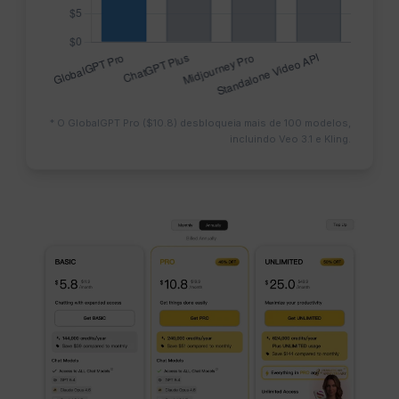
* O GlobalGPT Pro ($10.8) desbloqueia mais de 100 modelos,
incluindo Veo 3.1 e Kling.