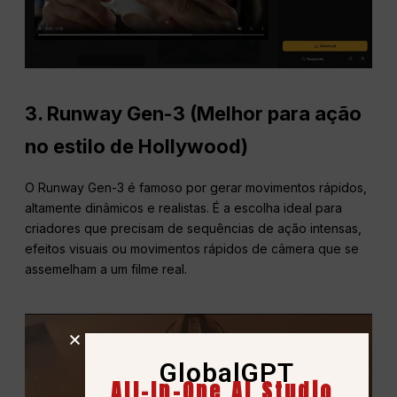
3.
Runway Gen-3 (Melhor para ação
no estilo de Hollywood)
O Runway Gen-3 é famoso por gerar movimentos rápidos,
altamente dinâmicos e realistas. É a escolha ideal para
criadores que precisam de sequências de ação intensas,
efeitos visuais ou movimentos rápidos de câmera que se
assemelham a um filme real.
GlobalGPT
All-In-One AI Studio