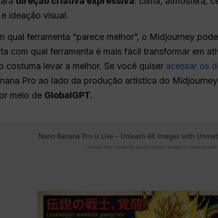
para
direção criativa expressiva
: clima, atmosfera, c
 e ideação visual.
 qual ferramenta “parece melhor”, o Midjourney pode
ta com qual ferramenta é mais fácil transformar em at
 costuma levar a melhor. Se você quiser
acessar os 
anana Pro ao lado da produção artística do Midjourn
por meio de
GlobalGPT.