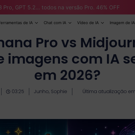
3 Pro, GPT 5.2... todos na versão Pro. 46% OFF
Ferramentas de IA
Chat com IA
Vídeo de IA
Imagem de IA
ana Pro vs Midjour
e imagens com IA s
em 2026?
03:25
Junho, Sophie
Última atualização e