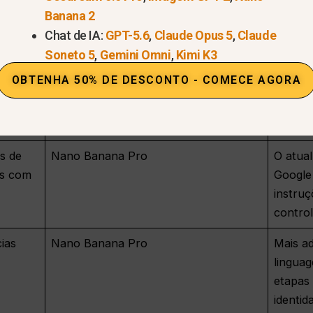
Banana 2
e complementares.
Chat de IA:
GPT-5.6
,
Claude Opus 5
,
Claude
Soneto 5
,
Gemini Omni
,
Kimi K3
Melhor opção
OBTENHA 50% DE DESCONTO - COMECE AGORA
tos
Nano Banana Pro
Maior c
ilumina
das ref
s de
Nano Banana Pro
O atua
os com
Google 
instruç
control
ias
Nano Banana Pro
Mais a
linguag
etapas 
identid