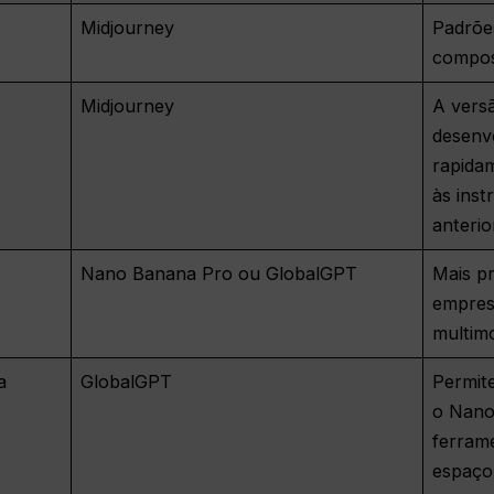
Midjourney
Padrõe
compos
Midjourney
A versã
desenv
rapida
às inst
anterio
Nano Banana Pro ou GlobalGPT
Mais pr
empresa
multim
a
GlobalGPT
Permit
o Nano
ferram
espaço