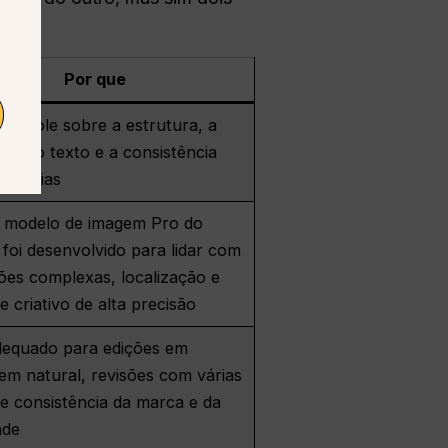
Por que
ontrole sobre a estrutura, a
ção, o texto e a consistência
erências
l modelo de imagem Pro do
foi desenvolvido para lidar com
ões complexas, localização e
e criativo de alta precisão
dequado para edições em
em natural, revisões com várias
e consistência da marca e da
ade