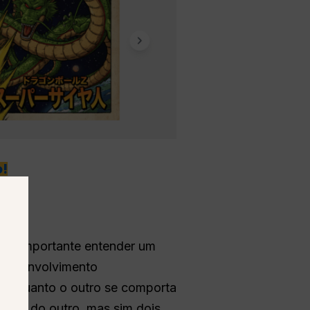
!
, é importante entender um
 desenvolvimento
 enquanto o outro se comporta
os um do outro, mas sim dois