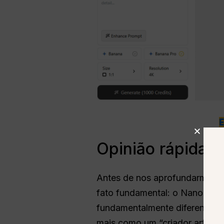
Opinião rápida
Antes de nos aprofundarmos n
fato fundamental: o Nano Ban
fundamentalmente diferentes.
mais como um “criador artístic