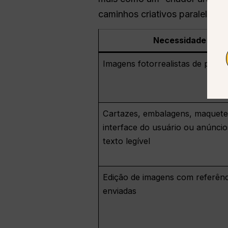
caminhos criativos paralelos 
Necessidade
Imagens fotorrealistas de produ
Cartazes, embalagens, maquete
interface do usuário ou anúnci
texto legível
Edição de imagens com referênc
enviadas