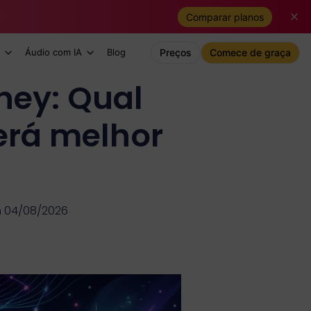
Comparar planos
Áudio com IA
Blog
Preços
Comece de graça
ney: Qual
erá melhor
m 04/08/2026