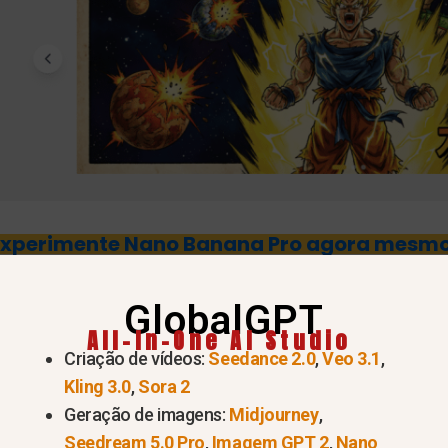
Experimente Nano Banana Pro agora mesmo
GlobalGPT
All-In-One AI Studio
essas duas ferramentas de geração de imagens por IA
Criação de vídeos:
Seedance 2.0
,
Veo 3.1
,
ana Pro e o Midjourney representam duas direções de
Kling 3.0
,
Sora 2
Geração de imagens:
Midjourney
,
 Um funciona mais como um “motor de produtividade”,
Seedream 5.0 Pro
,
Imagem GPT 2
,
Nano
o”. Em outras palavras, eles não são simples substitut