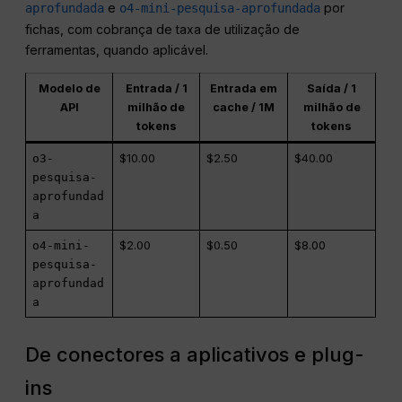
e
por
aprofundada
o4-mini-pesquisa-aprofundada
fichas, com cobrança de taxa de utilização de
ferramentas, quando aplicável.
Modelo de
Entrada / 1
Entrada em
Saída / 1
API
milhão de
cache / 1M
milhão de
tokens
tokens
o3-
$10.00
$2.50
$40.00
pesquisa-
aprofundad
a
o4-mini-
$2.00
$0.50
$8.00
pesquisa-
aprofundad
a
De conectores a aplicativos e plug-
ins