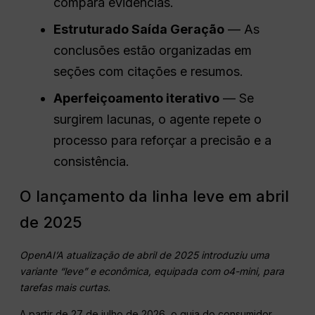
compara evidências.
Estruturado
Saída
Geração
— As
conclusões estão organizadas em
seções com citações e resumos.
Aperfeiçoamento iterativo
— Se
surgirem lacunas, o agente repete o
processo para reforçar a precisão e a
consistência.
O lançamento da linha leve em abril
de 2025
OpenAI
’A atualização de abril de 2025 introduziu uma
variante “leve” e econômica, equipada com o4-mini, para
tarefas mais curtas.
A partir de 27 de julho de 2026, o guia do consumidor