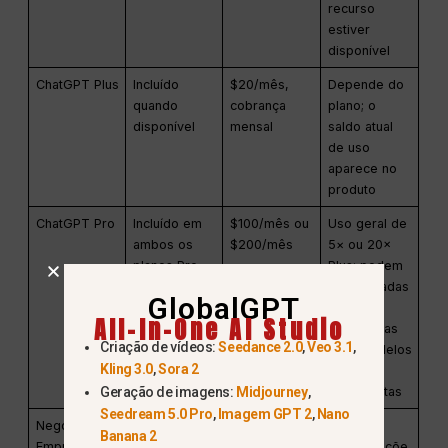
recurso
estiver
disponível
ChatGPT Plus
Incluído
$20/mês,
Depende do
quando
cobrança
plano; o
disponível
mensal
saldo atual
de uso
aparece no
produto
ChatGPT Pro
Incluído em
$100/mês ou
Uso geral de
ambos os
$200/mês
5× ou 20×
planos Pro
Plus; podem
ser aplicadas
GlobalGPT
franquias
All-In-One AI Studio
específicas
Criação de vídeos:
Seedance 2.0
,
Veo 3.1
,
para modelos
Kling 3.0
,
Sora 2
ou
Geração de imagens:
Midjourney
,
ferramentas
Seedream 5.0 Pro
,
Imagem GPT 2
,
Nano
Negócios /
Os controles
Preços por
As
Banana 2
Empresas /
de espaço
espaço de
configuraçõe