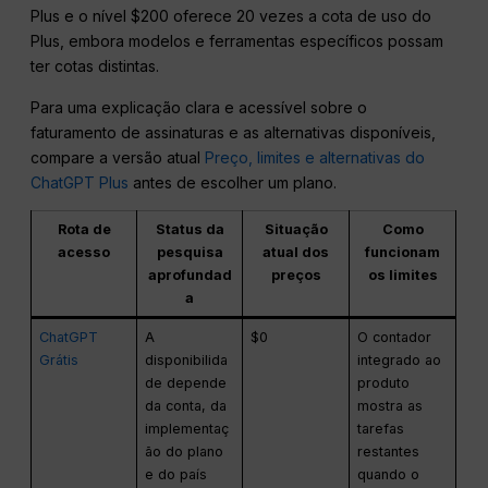
Plus e o nível $200 oferece 20 vezes a cota de uso do
Plus, embora modelos e ferramentas específicos possam
ter cotas distintas.
Para uma explicação clara e acessível sobre o
faturamento de assinaturas e as alternativas disponíveis,
compare a versão atual
Preço, limites e alternativas do
ChatGPT Plus
antes de escolher um plano.
Rota de
Status da
Situação
Como
acesso
pesquisa
atual dos
funcionam
aprofundad
preços
os limites
a
ChatGPT
A
$0
O contador
Grátis
disponibilida
integrado ao
de depende
produto
da conta, da
mostra as
implementaç
tarefas
ão do plano
restantes
e do país
quando o