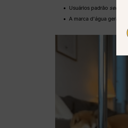
Usuários padrão
sempre
A marca d'água geralment