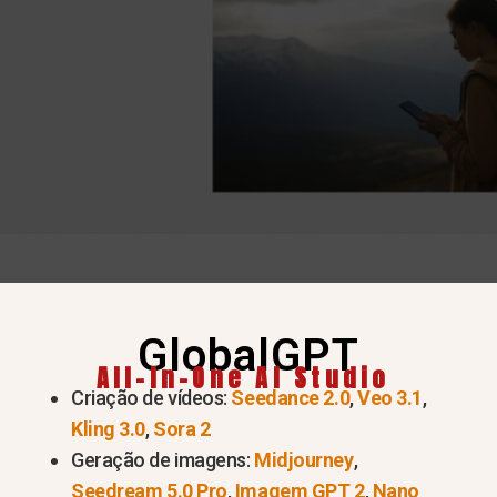
Experimente o Sora 2 Pro agora >
GlobalGPT
a padrão de marca d’água par
All-In-One AI Studio
Criação de vídeos:
Seedance 2.0
,
Veo 3.1
,
e marca d'água do Sora 2 da OpenAI é:
Kling 3.0
,
Sora 2
Geração de imagens:
Midjourney
,
adrão)
Seedream 5.0 Pro
,
Imagem GPT 2
,
Nano