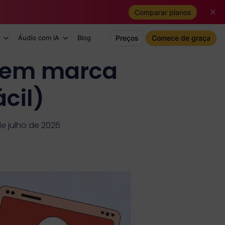
Comparar planos
Áudio com IA
Blog
Preços
Comece de graça
 sem marca
cil)
de julho de 2026