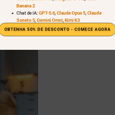
Banana 2
obter uma marca d'água Sora visível.
Chat de IA:
GPT-5.6
,
Claude Opus 5
,
Claude
e aparece no canto inferior direito e pode ser animad
Soneto 5
,
Gemini Omni
,
Kimi K3
OBTENHA 50% DE DESCONTO - COMECE AGORA