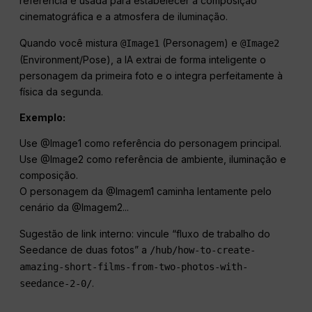
referência é usada para estabelecer a composição
cinematográfica e a atmosfera de iluminação.
Quando você mistura
(Personagem) e
@Image1
@Image2
(Environment/Pose), a IA extrai de forma inteligente o
personagem da primeira foto e o integra perfeitamente à
física da segunda.
Exemplo:
Use @Image1 como referência do personagem principal.
Use @Image2 como referência de ambiente, iluminação e
composição.
O personagem da @Imagem1 caminha lentamente pelo
cenário da @Imagem2...
Sugestão de link interno: vincule “fluxo de trabalho do
Seedance de duas fotos” a
/hub/how-to-create-
amazing-short-films-from-two-photos-with-
.
seedance-2-0/