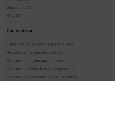
Seedance 2.0
Kling 3.0
Casos de uso
Editor gratuito de metadados para SEO
Gerador de imagens de produtos
Gerador de imagens para anúncios
Gerador de vídeos de marketing com IA
Gerador de vídeos para o YouTube com IA
Gerador de podcasts com IA
Suporte e Aspectos Jurídicos
Preços