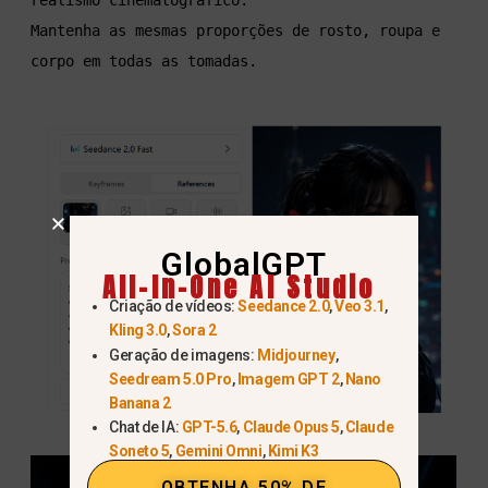
realismo cinematográfico.

Mantenha as mesmas proporções de rosto, roupa e 
corpo em todas as tomadas.
GlobalGPT
All-In-One AI Studio
Criação de vídeos:
Seedance 2.0
,
Veo 3.1
,
Kling 3.0
,
Sora 2
Geração de imagens:
Midjourney
,
Seedream 5.0 Pro
,
Imagem GPT 2
,
Nano
Banana 2
Chat de IA:
GPT-5.6
,
Claude Opus 5
,
Claude
Soneto 5
,
Gemini Omni
,
Kimi K3
OBTENHA 50% DE