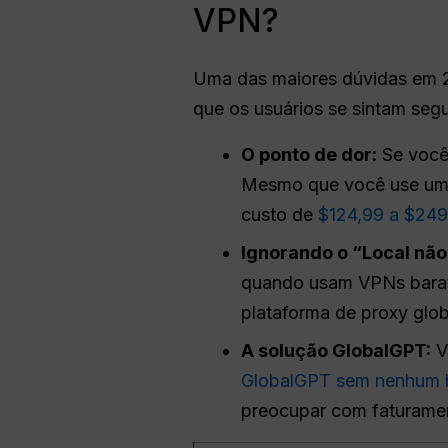
VPN?
Uma das maiores dúvidas em 2
que os usuários se sintam seg
O ponto de dor:
Se você 
Mesmo que você use uma 
custo de
$124,99 a $249 
Ignorando o “Local não
quando usam VPNs barata
plataforma de proxy glob
A solução GlobalGPT:
V
GlobalGPT sem nenhum b
preocupar com faturamen