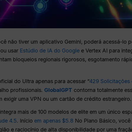
ocê não tiver um aplicativo Gemini, poderá acessá-lo po
 ou usar
Estúdio de IA do Google
e Vertex AI para int
ntam bloqueios regionais rigorosos, esgotamento rápi
ficial do Ultra apenas para acessar “
429 Solicitações
lho profissionais.
GlobalGPT
contorna totalmente ess
em exigir uma VPN ou um cartão de crédito estrangeiro.
integra mais de 100 modelos de elite em um único espa
ude 4.5
. Início
em apenas $5.8
No Plano Básico, você o
ião e raciocínio de alta disponibilidade por uma fração