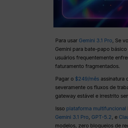
Para usar
Gemini 3.1 Pro
, Se v
Gemini para bate-papo básico
usuários frequentemente enfre
faturamento fragmentados.
Pagar o
$249/mês
assinatura o
severamente os fluxos de traba
gateway estável e irrestrito s
Isso
plataforma multifuncional
Gemini 3.1 Pro
,
GPT-5.2
, e
Cla
modelos, zero bloqueios de reg