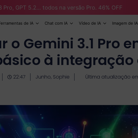
3 Pro, GPT 5.2... todos na versão Pro. 46% OFF
Ferramentas de IA
Chat com IA
Vídeo de IA
Imagem de IA
 o Gemini 3.1 Pro e
básico à integração 
22:47
Junho, Sophie
Última atualização e