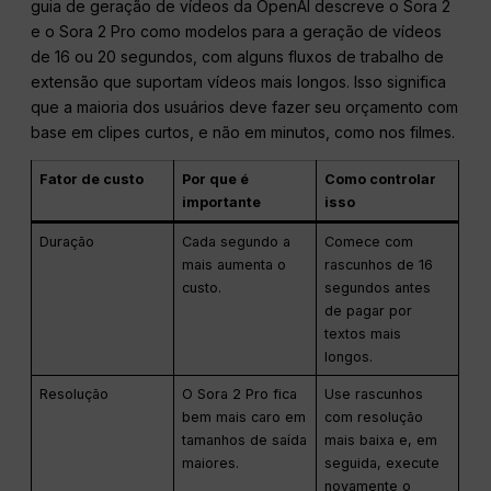
guia de geração de vídeos da OpenAI descreve o Sora 2
e o Sora 2 Pro como modelos para a geração de vídeos
de 16 ou 20 segundos, com alguns fluxos de trabalho de
extensão que suportam vídeos mais longos. Isso significa
que a maioria dos usuários deve fazer seu orçamento com
base em clipes curtos, e não em minutos, como nos filmes.
Fator de custo
Por que é
Como controlar
importante
isso
Duração
Cada segundo a
Comece com
mais aumenta o
rascunhos de 16
custo.
segundos antes
de pagar por
textos mais
longos.
Resolução
O Sora 2 Pro fica
Use rascunhos
bem mais caro em
com resolução
tamanhos de saída
mais baixa e, em
maiores.
seguida, execute
novamente o