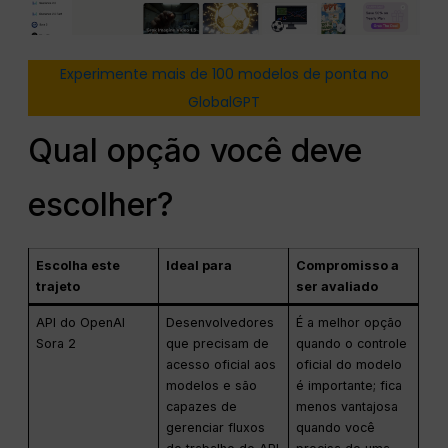
Experimente mais de 100 modelos de ponta no
GlobalGPT
Qual opção você deve
escolher?
Escolha este
Ideal para
Compromisso a
trajeto
ser avaliado
API do OpenAI
Desenvolvedores
É a melhor opção
Sora 2
que precisam de
quando o controle
acesso oficial aos
oficial do modelo
modelos e são
é importante; fica
capazes de
menos vantajosa
gerenciar fluxos
quando você