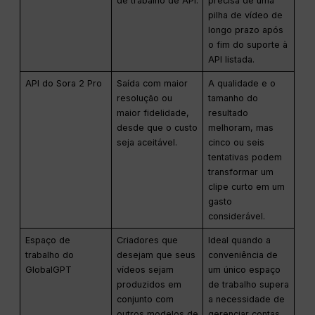
de trabalho de API.
precisa de uma
pilha de vídeo de
longo prazo após
o fim do suporte à
API listada.
API do Sora 2 Pro
Saída com maior
A qualidade e o
resolução ou
tamanho do
maior fidelidade,
resultado
desde que o custo
melhoram, mas
seja aceitável.
cinco ou seis
tentativas podem
transformar um
clipe curto em um
gasto
considerável.
Espaço de
Criadores que
Ideal quando a
trabalho do
desejam que seus
conveniência de
GlobalGPT
vídeos sejam
um único espaço
produzidos em
de trabalho supera
conjunto com
a necessidade de
outros modelos de
gerenciar contas