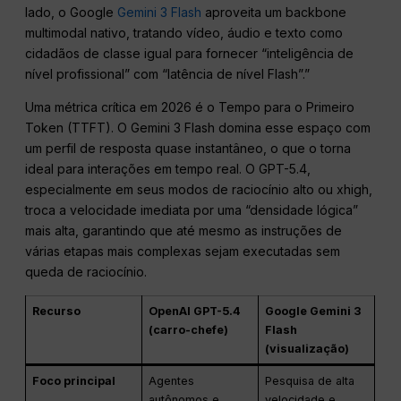
lado, o Google
Gemini 3 Flash
aproveita um backbone
multimodal nativo, tratando vídeo, áudio e texto como
cidadãos de classe igual para fornecer “inteligência de
nível profissional” com “latência de nível Flash”.”
Uma métrica crítica em 2026 é o Tempo para o Primeiro
Token (TTFT). O Gemini 3 Flash domina esse espaço com
um perfil de resposta quase instantâneo, o que o torna
ideal para interações em tempo real. O GPT-5.4,
especialmente em seus modos de raciocínio alto ou xhigh,
troca a velocidade imediata por uma “densidade lógica”
mais alta, garantindo que até mesmo as instruções de
várias etapas mais complexas sejam executadas sem
queda de raciocínio.
Recurso
OpenAI GPT-5.4
Google Gemini 3
(carro-chefe)
Flash
(visualização)
Foco principal
Agentes
Pesquisa de alta
autônomos e
velocidade e