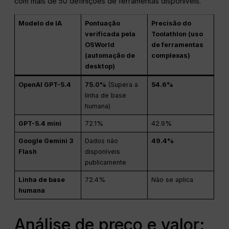
com mais de 50 definições de ferramentas disponíveis.
Modelo de IA
Pontuação
Precisão do
verificada pela
Toolathlon (uso
OSWorld
de ferramentas
(automação de
complexas)
desktop)
OpenAI GPT-5.4
75.0%
(Supera a
54.6%
linha de base
humana)
GPT-5.4 mini
72.1%
42.9%
Google Gemini 3
Dados não
49.4%
Flash
disponíveis
publicamente
Linha de base
72.4%
Não se aplica
humana
Análise de preço e valor: