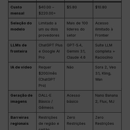
Custo
$40.00 –
$5.80
$10.80
mensal
$220.00+
Seleção do
Limitado a
Mais de 100
Acesso
modelo
um ou dois
líderes do
ilimitado à
provedores
setor
Frontier
LLMs de
ChatGPT Plus
GPT-5.4,
Suíte LLM
fronteira
e Google AI
Gemini 3.1,
completa +
Pro
Claude 4.6
Raciocínio
IA de vídeo
Requer
Não
Sora 2, Veo
$200/mês
3.1, Kling,
(ChatGPT
Wan
Pro)
Geração de
DALL-E
Acesso
Nano Banana
imagens
Básico /
básico
2, Flux, MJ
Gêmeos
Barreiras
Restrições
Zero
Zero
regionais
de região e
Restrições
Restrições
cartão