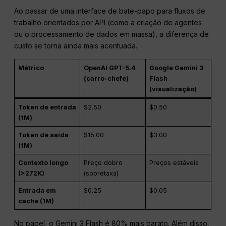
Ao passar de uma interface de bate-papo para fluxos de
trabalho orientados por API (como a criação de agentes
ou o processamento de dados em massa), a diferença de
custo se torna ainda mais acentuada.
Métrico
OpenAI GPT-5.4
Google Gemini 3
(carro-chefe)
Flash
(visualização)
Token de entrada
$2.50
$0.50
(1M)
Token de saída
$15.00
$3.00
(1M)
Contexto longo
Preço dobro
Preços estáveis
(>272K)
(sobretaxa)
Entrada em
$0.25
$0.05
cache (1M)
No papel, o Gemini 3 Flash é 80% mais barato. Além disso,