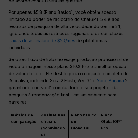
de acordo com a tarefa em questão.
Por apenas $5.8 (Plano Básico), você obtém acesso
ilimitado ao poder de raciocínio do ChatGPT 5.4 e aos
recursos de pesquisa de alta velocidade do Gemini 3.1,
ignorando todas as restrições regionais e os complexos
Taxas de assinatura de $20/mês
de plataformas
individuais.
Se o seu fluxo de trabalho exige produção profissional de
vídeo e imagem, nosso plano $10.8 Pro é a melhor opção
de valor do setor. Ele desbloqueia o conjunto completo de
IA criativa, incluindo Sora 2 Flash, Veo 3.1 e
Nano Banana
2,
garantindo que você conclua todo o seu projeto - da
pesquisa à renderização final - em um ambiente sem
barreiras.
Métrica de
Assinaturas
Plano básico
Plano
comparação
oficiais
do
GlobalGPT
(combinada
GlobalGPT
Pro
s)