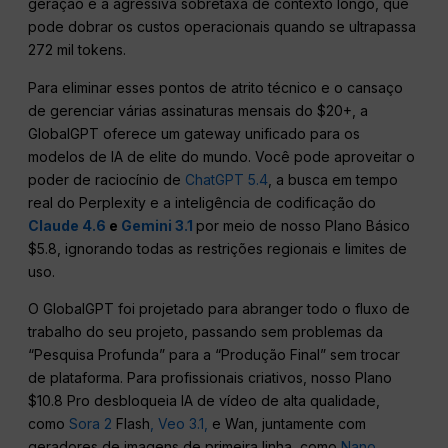
geração e a agressiva sobretaxa de contexto longo, que
pode dobrar os custos operacionais quando se ultrapassa
272 mil tokens.
Para eliminar esses pontos de atrito técnico e o cansaço
de gerenciar várias assinaturas mensais do $20+, a
GlobalGPT oferece um gateway unificado para os
modelos de IA de elite do mundo. Você pode aproveitar o
poder de raciocínio de
ChatGPT 5.4
, a busca em tempo
real do Perplexity e a inteligência de codificação do
Claude 4.6
e
Gemini 3.1
por meio de nosso Plano Básico
$5.8, ignorando todas as restrições regionais e limites de
uso.
O GlobalGPT foi projetado para abranger todo o fluxo de
trabalho do seu projeto, passando sem problemas da
“Pesquisa Profunda” para a “Produção Final” sem trocar
de plataforma. Para profissionais criativos, nosso Plano
$10.8 Pro desbloqueia IA de vídeo de alta qualidade,
como
Sora 2
Flash
, Veo 3.1,
e Wan, juntamente com
geradores de imagens de primeira linha, como
Nano