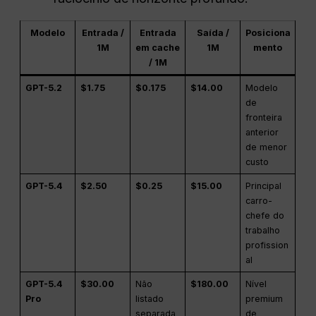
Modelo
Entrada /
Entrada
Saída /
Posiciona
1M
em cache
1M
mento
/ 1M
GPT-5.2
$1.75
$0.175
$14.00
Modelo
de
fronteira
anterior
de menor
custo
GPT-5.4
$2.50
$0.25
$15.00
Principal
carro-
chefe do
trabalho
profission
al
GPT-5.4
$30.00
Não
$180.00
Nível
Pro
listado
premium
separada
de