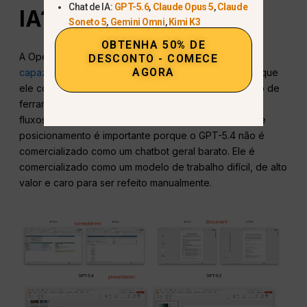
Chat de IA:
GPT-5.6
,
Claude Opus 5
,
Claude
IA?
Soneto 5
,
Gemini Omni
,
Kimi K3
OBTENHA 50% DE
A OpenAI descreve
GPT-5.4
como seu
modelo mais
DESCONTO - COMECE
AGORA
capaz para o trabalho profissional.
A empresa afirma que
ele combina melhorias em raciocínio, codificação, uso de
ferramentas, navegação, compreensão multimodal e
fluxos de trabalho de agentes de longa duração. Esse
posicionamento é importante porque o GPT-5.4 não é
comercializado como um chatbot geral barato. Ele é
comercializado como um modelo de trabalho difícil, de alto
valor e caro para ser refeito manualmente.