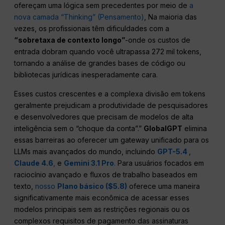
ofereçam uma lógica sem precedentes por meio de
a
nova camada “Thinking” (Pensamento)
, Na maioria das
vezes, os profissionais têm dificuldades com a
“sobretaxa de contexto longo”
-onde os custos de
entrada dobram quando você ultrapassa 272 mil tokens,
tornando a análise de grandes bases de código ou
bibliotecas jurídicas inesperadamente cara.
Esses custos crescentes e a complexa divisão em tokens
geralmente prejudicam a produtividade de pesquisadores
e desenvolvedores que precisam de modelos de alta
inteligência sem o “choque da conta”.”
GlobalGPT
elimina
essas barreiras ao oferecer um gateway unificado para os
LLMs mais avançados do mundo, incluindo
GPT-5.4
,
Claude 4.6
,
e
Gemini 3.1 Pro
.
Para usuários focados em
raciocínio avançado e fluxos de trabalho baseados em
texto,
nosso
Plano básico ($5.8)
oferece uma maneira
significativamente mais econômica de acessar esses
modelos principais sem as restrições regionais ou os
complexos requisitos de pagamento das assinaturas