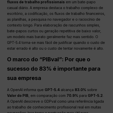
fluxos de trabalho profissionais
em um bate-papo
casual diário. A empresa destaca o trabalho complexo de
escritório, a codificação, os fluxos de trabalho financeiros,
as planilhas, a pesquisa no navegador e o raciocínio de
contexto longo. Para elaboração de rascunhos simples,
bate-papos curtos ou geração repetitiva de baixo valor,
um modelo mais barato geralmente faz mais sentido. O
GPT-5.4 torna-se mais fácil de justificar quando o custo de
estar errado é alto ou o custo de tentar novamente é alto.
O marco do “PIBval”: Por que o
sucesso do 83% é importante para
sua empresa
A OpenAI informa que
GPT-5.4
alcança
83.0%
sobre
Valor do PIB
, em comparação com
70.9%
para
GPT-5.2
.
A OpenAI descreve o GDPval como uma referência ligada
ao trabalho de conhecimento profissional real em muitas
ocupações. Isso torna a pontuação mais útil para