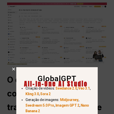
GlobalGPT
O que é o GPT-5.4 e
All-In-One AI Studio
Criação de vídeos:
Seedance 2.0
,
Veo 3.1
,
como ele altera o
Kling 3.0
,
Sora 2
Geração de imagens:
Midjourney
,
trabalho profissional de
Seedream 5.0 Pro
,
Imagem GPT 2
,
Nano
Banana 2