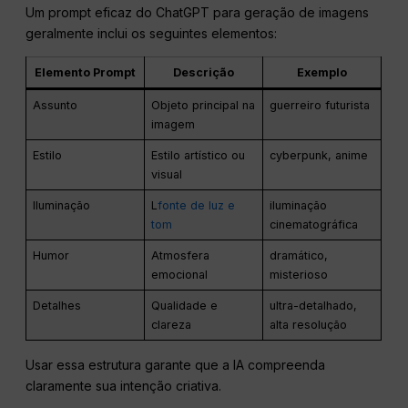
Um prompt eficaz do ChatGPT para geração de imagens
geralmente inclui os seguintes elementos:
Elemento Prompt
Descrição
Exemplo
Assunto
Objeto principal na
guerreiro futurista
imagem
Estilo
Estilo artístico ou
cyberpunk, anime
visual
Iluminação
L
fonte de luz e
iluminação
tom
cinematográfica
Humor
Atmosfera
dramático,
emocional
misterioso
Detalhes
Qualidade e
ultra-detalhado,
clareza
alta resolução
Usar essa estrutura garante que a IA compreenda
claramente sua intenção criativa.