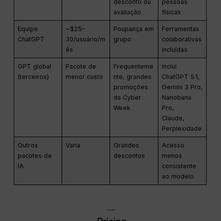
desconto ou
pessoas
avaliação
físicas
Equipe
~$25–
Poupança em
Ferramentas
ChatGPT
30/usuário/m
grupo
colaborativas
ês
incluídas
GPT global
Pacote de
Frequenteme
Inclui
(terceiros)
menor custo
nte, grandes
ChatGPT 5.1,
promoções
Gemini 3 Pro,
da Cyber
Nanobana
Week
Pro,
Claude,
Perplexidade
Outros
Varia
Grandes
Acesso
pacotes de
descontos
menos
IA
consistente
ao modelo