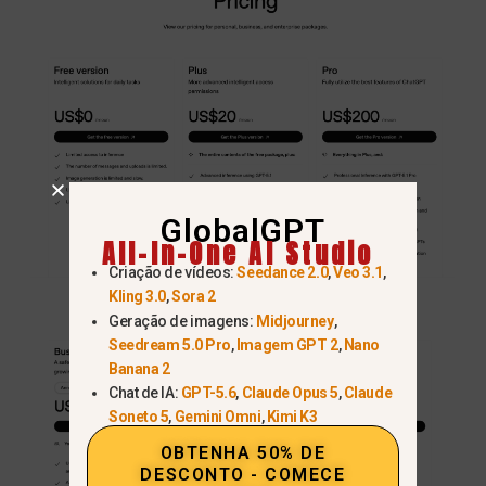
GlobalGPT
All-In-One AI Studio
Criação de vídeos:
Seedance 2.0
,
Veo 3.1
,
Kling 3.0
,
Sora 2
Geração de imagens:
Midjourney
,
Seedream 5.0 Pro
,
Imagem GPT 2
,
Nano
Banana 2
Chat de IA:
GPT-5.6
,
Claude Opus 5
,
Claude
Soneto 5
,
Gemini Omni
,
Kimi K3
OBTENHA 50% DE
DESCONTO - COMECE