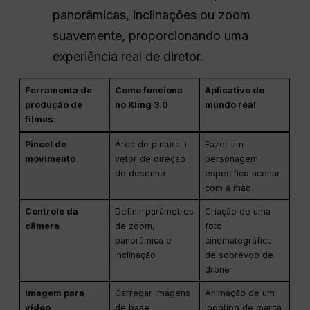
panorâmicas, inclinações ou zoom
suavemente, proporcionando uma
experiência real de diretor.
Ferramenta de
Como funciona
Aplicativo do
produção de
no Kling 3.0
mundo real
filmes
Pincel de
Área de pintura +
Fazer um
movimento
vetor de direção
personagem
de desenho
específico acenar
com a mão
Controle da
Definir parâmetros
Criação de uma
câmera
de zoom,
foto
panorâmica e
cinematográfica
inclinação
de sobrevoo de
drone
Imagem para
Carregar imagens
Animação de um
vídeo
de base
logotipo de marca