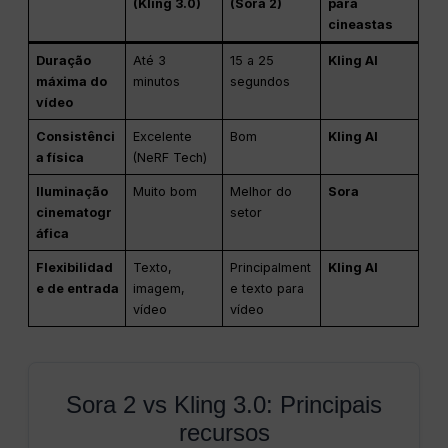
(Kling 3.0)
(Sora 2)
para
cineastas
Duração
Até 3
15 a 25
Kling AI
máxima do
minutos
segundos
vídeo
Consistênci
Excelente
Bom
Kling AI
a física
(NeRF Tech)
Iluminação
Muito bom
Melhor do
Sora
cinematogr
setor
áfica
Flexibilidad
Texto,
Principalment
Kling AI
e de entrada
imagem,
e texto para
vídeo
vídeo
Sora 2 vs Kling 3.0: Principais
recursos