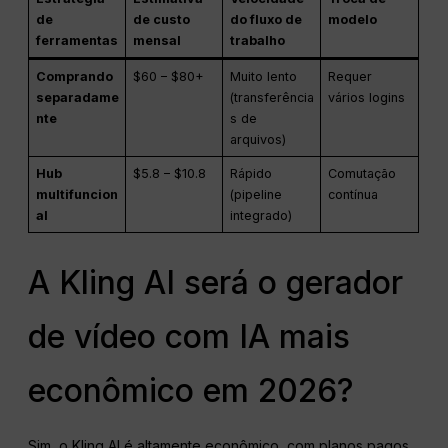
de
de custo
do fluxo de
modelo
ferramentas
mensal
trabalho
Comprando
$60 – $80+
Muito lento
Requer
separadame
(transferência
vários logins
nte
s de
arquivos)
Hub
$5.8 – $10.8
Rápido
Comutação
multifuncion
(pipeline
contínua
al
integrado)
A Kling AI será o gerador
de vídeo com IA mais
econômico em 2026?
Sim, o Kling AI é altamente econômico, com planos pagos