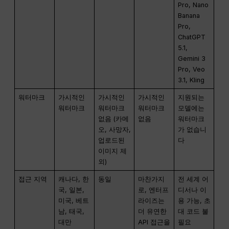
Pro, Nano
Banana
Pro,
ChatGPT
5.1,
Gemini 3
Pro, Veo
3.1, Kling
워터마크
가시적인
가시적인
가시적인
지원되는
워터마크
워터마크
워터마크
모델에는
없음 (카메
없음
워터마크
오, 사망자,
가 없습니
업로드된
다
이미지 제
외)
접근 지역
캐나다, 한
동일
마찬가지
전 세계 어
국, 일본,
로, 엔터프
디서나 이
미국, 베트
라이즈는
용 가능, 초
남, 태국,
더 유연한
대 코드 불
대만
API 접근을
필요