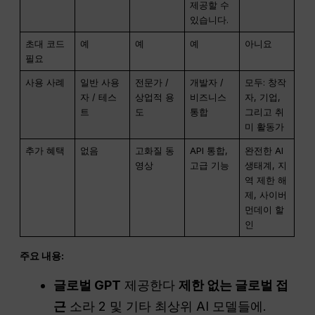
제공할 수
있습니다.
초대 코드
예
예
예
아니요
필요
사용 사례
일반 사용
전문가 /
개발자 /
모두: 창작
자 / 테스
상업적 용
비즈니스
자, 기업,
트
도
통합
그리고 취
미 활동가
추가 혜택
없음
고화질 동
API 통합,
완전한 AI
영상
고급 기능
생태계, 지
역 제한 해
제, 사이버
먼데이 할
인
주요 내용:
글로벌 GPT
제공한다
제한 없는 글로벌 접
근
소라 2 및 기타 최상위 AI 모델들에.