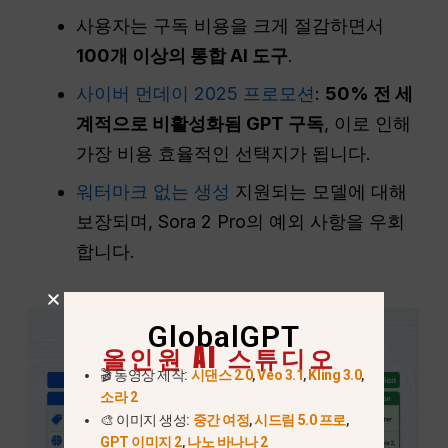
사용자는 구독 비용을 크게 절감하면서
100개 이상의 통합 AI 도구
.
사이버 먼데이 2025 프로모션
:
50% 전 세
계적으로 비활성화됨
GPT
구독
, 이로 인해
가장 비용 효율적인 선택지가 됩니다.
워터마크 없는 생성
지원되는 모델에 대해
보장되며, Sora 2 Pro의 예외 사항을 우회
합니다.
GlobalGPT
올인원 AI 스튜디오
🎬 동영상 제작:
시댄스 2.0
,
Veo 3.1
,
Kling 3.0
,
소라 2
🎨 이미지 생성:
중간 여정
,
시드림 5.0 프로
,
GPT 이미지 2
,
나노 바나나 2