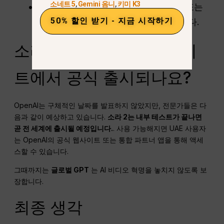
소네트 5
,
Gemini 옴니
,
키미 K3
초대 코드 필요 없음
:
대기 목록, 인증 또는
50% 할인 받기 - 지금 시작하기
지역 잠금 없이 즉시 시작할 수 있습니다.
소라 2는 언제 아랍에미리
트에서 공식 출시되나요?
OpenAI는 구체적인 날짜를 발표하지 않았지만, 전문가들은 다
음과 같이 예상하고 있습니다.
소라 2는 내부 테스트가 끝나면
곧 전 세계에 출시될 예정입니다.
. 사용 가능해지면 UAE 사용자
는 OpenAI의 공식 웹사이트 또는 통합 파트너 앱을 통해 액세
스할 수 있습니다.
그때까지는
글로벌 GPT
는 AI 비디오 혁명을 놓치지 않도록 보
장합니다.
최종 생각