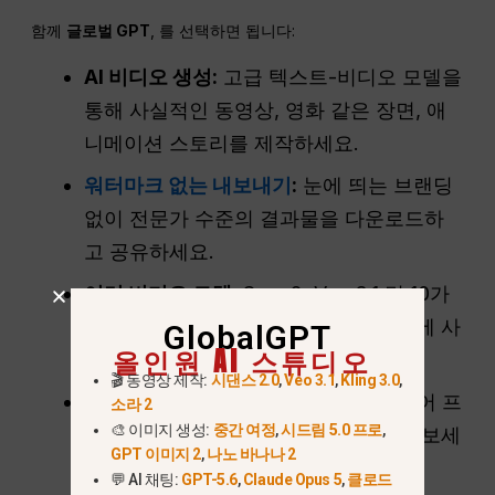
함께
글로벌 GPT
, 를 선택하면 됩니다:
AI 비디오 생성:
고급 텍스트-비디오 모델을
통해 사실적인 동영상, 영화 같은 장면, 애
니메이션 스토리를 제작하세요.
워터마크 없는 내보내기
:
눈에 띄는 브랜딩
없이 전문가 수준의 결과물을 다운로드하
고 공유하세요.
여러 비디오 모델:
Sora 2, Veo 3.1 및 10가
지 이상의 추가 AI 동영상 모델을 동시에 사
GlobalGPT
올인원 AI 스튜디오
용하세요.
🎬 동영상 제작:
시댄스 2.0
,
Veo 3.1
,
Kling 3.0
,
무한한 창의력
:
Sora의 기본 제한을 넘어 프
소라 2
🎨 이미지 생성:
중간 여정
,
시드림 5.0 프로
,
롬프트, 스타일 및 시각 효과를 실험해 보세
GPT 이미지 2
,
나노 바나나 2
요.
💬 AI 채팅:
GPT-5.6
,
Claude Opus 5
,
클로드