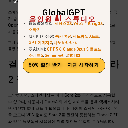
으로 예상됩니다.
GlobalGPT
스페인은 강력한 크리에이티브 및 기술 생태계로 인해 유럽 국
올인원 AI 스튜디오
가 중 가장 먼저 접근 권한을 얻게 될 가능성이 높습니다.
🎬 동영상 제작:
시댄스 2.0
,
Veo 3.1
,
Kling 3.0
,
OpenAI가 EU 디지털 규정 준수 표준을 충족하면 공개적으로
소라 2
사용할 수 있게 될 것입니다.
🎨 이미지 생성:
중간 여정
,
시드림 5.0 프로
,
현재 스페인 사용자들은 이미 글로벌 액세스를 제공하는 통합
GPT 이미지 2
,
나노 바나나 2
플랫폼을 통해 소라 2의 기능을 경험할 수 있습니다.
💬 AI 채팅:
GPT-5.6
,
Claude Opus 5
,
클로드
소네트 5
,
Gemini 옴니
,
키미 K3
결론: 오늘 스페인에서 소라
50% 할인 받기 - 지금 시작하기
2 접속하기
요약하자면, 스페인에서는 아직 Sora 2를 공식적으로 사용할
수 없으며, 사용자가 OpenAI의 메인 사이트를 통해 액세스하려
면 여전히 초대 코드가 필요합니다. 다행히 스페인 사용자는 인
증 코드나 VPN 없이도 Sora 2를 완전히 통합하는 Global GPT
와 같은 플랫폼을 사용하여 지역 제한을 우회할 수 있습니다.