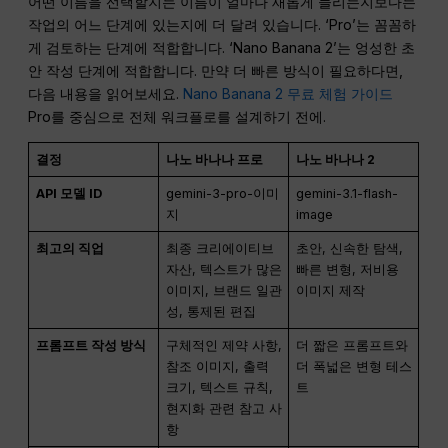
어떤 이름을 선택할지는 이름이 얼마나 새롭게 들리는지보다는
작업의 어느 단계에 있는지에 더 달려 있습니다. ‘Pro’는 꼼꼼하
게 검토하는 단계에 적합합니다. ‘Nano Banana 2’는 엉성한 초
안 작성 단계에 적합합니다. 만약 더 빠른 방식이 필요하다면,
다음 내용을 읽어보세요.
Nano Banana 2 무료 체험 가이드
Pro를 중심으로 전체 워크플로를 설계하기 전에.
결정
나노 바나나 프로
나노 바나나 2
API 모델 ID
gemini-3-pro-이미
gemini-3.1-flash-
지
image
최고의 직업
최종 크리에이티브
초안, 신속한 탐색,
자산, 텍스트가 많은
빠른 변형, 저비용
이미지, 브랜드 일관
이미지 제작
성, 통제된 편집
프롬프트 작성 방식
구체적인 제약 사항,
더 짧은 프롬프트와
참조 이미지, 출력
더 폭넓은 변형 테스
크기, 텍스트 규칙,
트
현지화 관련 참고 사
항