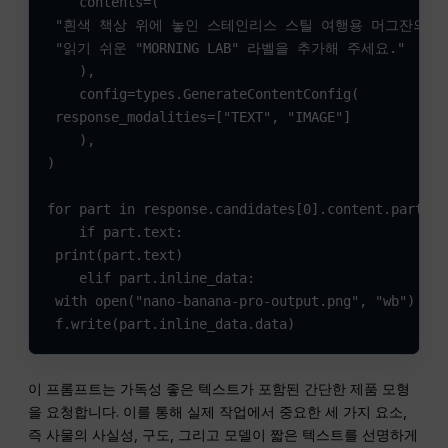
    contents=(

 "흰색 책상 위에 놓인 스테인리스 스틸 여행용 머그잔의 깔
 "읽기 쉬운 "MORNING LAB" 라벨을 추가해 주세요."

    ),

    config=types.GenerateContentConfig(

 response_modalities=["TEXT", "IMAGE"]

    ),

)

for part in response.candidates[0].content.parts:

    if part.text:

 print(part.text)

    elif part.inline_data:

 with open("nano-banana-pro-output.png", "wb") as f
 f.write(part.inline_data.data)
이 프롬프트는 가독성 좋은 텍스트가 포함된 간단한 제품 모형
을 요청합니다. 이를 통해 실제 작업에서 중요한 세 가지 요소,
즉 사물의 사실성, 구도, 그리고 모델이 짧은 텍스트를 선명하게