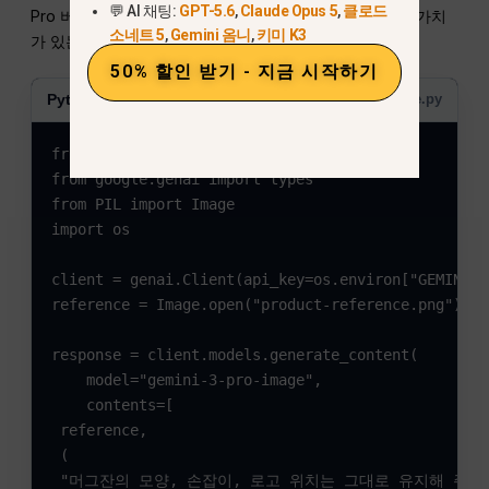
💬 AI 채팅:
GPT-5.6
,
Claude Opus 5
,
클로드
Pro 버전을 사용하기 위해 추가 설정을 거치는 것이 과연 가치
소네트 5
,
Gemini 옴니
,
키미 K3
가 있는지 판단하는 데 도움이 될 수 있습니다.
50% 할인 받기 - 지금 시작하기
Python
edit-with-reference.py
from google import genai

from google.genai import types

from PIL import Image

import os

client = genai.Client(api_key=os.environ["GEMINI_A
reference = Image.open("product-reference.png")

response = client.models.generate_content(

    model="gemini-3-pro-image",

    contents=[

 reference,

 (

 "머그잔의 모양, 손잡이, 로고 위치는 그대로 유지해 주세요.