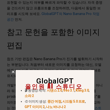
표현할 수 있는지 여부를 빠르게 파악할 수 있습니다. 자격 증명
을 건드리지 않고 프롬프트를 조정하려면, 다음에서 동일한 브
리프를 시도해 보세요.
GlobalGPT의 Nano Banana Pro 작업
공간
먼저.
참고 문헌을 포함한 이미지
편집
참조 기반 편집은 Nano Banana Pro가 진가를 발휘하기 시작하
는 부분입니다. 처음부터 새로운 이미지를 요청하는 대신, 모델
에게 이미지를 제공하고 무엇이 변경될 수 있고 무엇이 그대로
유지되어야 하는지 정확히 지시하면 됩니다.
GlobalGPT
올인원 AI 스튜디오
개발자가 아니신 경우, 이 블록을 직접 실행해야 할 내용이 아니
🎬 동영상 제작:
시댄스 2.0
,
Veo 3.1
,
Kling 3.0
,
라 워크플로우의 예시로만 참고하시기 바랍니다. 파일 이름
소라 2
이는 단순히 “기존 제품 이미지”를
product-reference.png
🎨 이미지 생성:
중간 여정
,
시드림 5.0 프로
,
의미합니다. 만약 여러분의 주된 업무가 이미지 모델을 비교하
GPT 이미지 2
,
나노 바나나 2
는 것이라면, 더 광범위한
Gemini 3 Pro 대체 제품 비교 테스트