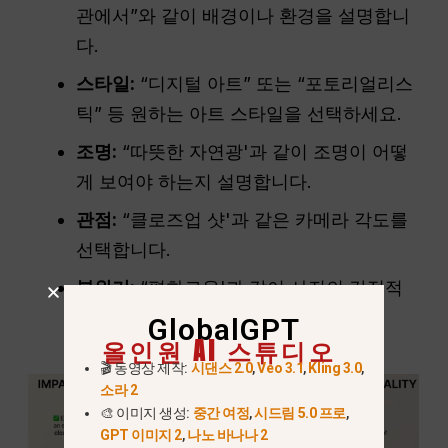
관에서”와 같이 배경이나 환경을 설명합니
다.
스타일:
“디지털 아트” 또는 “포토리얼리스
틱” 등 원하는 아트 스타일을 선택하세요.
조명:
“따뜻한 자연광'과 같이 조명이 어떻
게 보여야 하는지 설명합니다.
관점:
“클로즈업 샷'과 같은 카메라 각도를
선택합니다.
분위기:
“평화로운'과 같이 사진의 감정적
인 느낌을 설명합니다.
GlobalGPT
올인원 AI 스튜디오
🎬 동영상 제작:
시댄스 2.0
,
Veo 3.1
,
Kling 3.0
,
소라 2
🎨 이미지 생성:
중간 여정
,
시드림 5.0 프로
,
GPT 이미지 2
,
나노 바나나 2