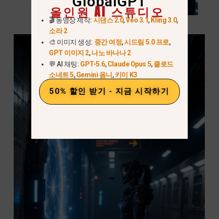
GlobalGPT
올인원 AI 스튜디오
🎬 동영상 제작:
시댄스 2.0
,
Veo 3.1
,
Kling 3.0
,
소라 2
🎨 이미지 생성:
중간 여정
,
시드림 5.0 프로
,
GPT 이미지 2
,
나노 바나나 2
💬 AI 채팅:
GPT-5.6
,
Claude Opus 5
,
클로드
소네트 5
,
Gemini 옴니
,
키미 K3
50% 할인 받기 - 지금 시작하기