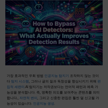
가장 효과적인 우회 방법
인공지능 탐지기
조작하지 않는 것이
다
탐지 시스템
, 그러나 글의 질과 독창성을 향상시키기 위해
편
집적 세련미
.AI 탐지기는 저작권보다는 언어적 패턴과 예측 가
능성을 분석합니다. 즉, 명확한 의도를 보여주는 콘텐츠를 의미
합니다.,
자연적 변이
, 그리고 신중한 편집은 훨씬 덜 신고될 가
능성이 있습니다.
인공지능 생성
.