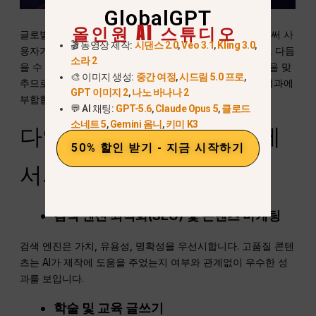
GlobalGPT
올인원 AI 스튜디오
글로벌GPT의
텍스트 휴머니저
이 프로세스를 지원함으로써 사
🎬 동영상 제작:
시댄스 2.0
,
Veo 3.1
,
Kling 3.0
,
용자가 AI가 생성한 초안을 명확하고 자연스러운 콘텐츠로 다듬
소라 2
을 수 있도록 돕습니다. 조작보다는 편집적 정교화에 초점을 맞
🎨 이미지 생성:
중간 여정
,
시드림 5.0 프로
,
추므로, 책임감 있는 AI 글쓰기 모범 사례와 향상된 탐지 결과에
GPT 이미지 2
,
나노 바나나 2
부합합니다.
💬 AI 채팅:
GPT-5.6
,
Claude Opus 5
,
클로드
소네트 5
,
Gemini 옴니
,
키미 K3
다양한 글쓰기 시나리오에
50% 할인 받기 - 지금 시작하기
서의 AI 탐지
검색 엔진 최적화(SEO) 및 콘텐츠 마케팅
검색 엔진은 가치, 유용성, 명확성을 우선시합니다. 고품질 콘텐
츠는 AI가 제작에 도움을 주었는지 여부와 관계없이 우수한 성
과를 보입니다.
학술 및 교육 글쓰기