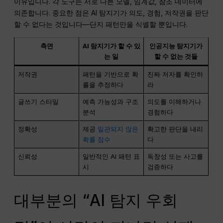
이유입니다. 각 도구는 서로 다른 모델, 임계값, 참조 데이터에
의존합니다. 중요한 점은 AI 탐지기가 의도, 경험, 저작권을 판단
할 수 없다는 것입니다—단지 패턴만을 식별할 뿐입니다.
측면
AI 탐지기가 할 수 있
인공지능 탐지기가
는 일
할 수 없는 것들
저작권
패턴을 기반으로 확
진짜 저자를 확인하
률을 추정하다
라
글쓰기 스타일
예측 가능성과 구조
의도를 이해하거나
분석
경험하다
정확성
제공
일관되지 않은
확고한 판단을 내리
확률 점수
다
신뢰성
일반적인 AI 패턴 표
독창성 또는 사고를
시
검증하다
대부분의 “AI 탐지 우회