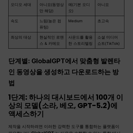
오디오 세대
아니요(동영상
예(기본 오디
아니요
만 해당)
오)
속도
느림(높은 컴
Medium
초고속
퓨팅)
최상의 대상
현실적인 로맨
사운드를 활용
소셜 미디어
스 & 카메오
한 스토리텔링
쇼트(TikTok)
단계별: GlobalGPT에서 맞춤형 발렌타
인 동영상을 생성하고 다운로드하는 방
법
1단계: 하나의 대시보드에서 100개 이
상의 모델(소라, 베오, GPT-5.2)에
액세스하기
제작을 시작하려면 이러한 강력한 도구를 통합하는 플랫폼이