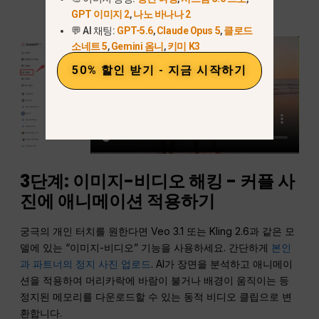
임”
GPT 이미지 2
,
나노 바나나 2
💬 AI 채팅:
GPT-5.6
,
Claude Opus 5
,
클로드
소네트 5
,
Gemini 옴니
,
키미 K3
50% 할인 받기 - 지금 시작하기
3단계: 이미지-비디오 해킹 - 커플 사
진에 애니메이션 적용하기
궁극의 개인 터치를 원한다면 Veo 3.1 또는 Kling 2.6과 같은 모
델에 있는 “이미지-비디오” 기능을 사용하세요. 간단하게
본인
과 파트너의 정지 사진 업로드
. AI가 장면을 분석하고 애니메이
션을 적용하여 머리카락에 바람이 불거나 배경이 움직이는 등
정지된 메모리를 다운로드할 수 있는 동적 비디오 클립으로 변
환합니다.