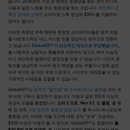
습니다. 2026년의 가장 큰 한계는 동영상을 찾는 것이 아니라
다음과 같은 느낌을 주는 동영상을 찾는 것입니다.
개인적이고
특정 관계에 고유한
프리미엄 스톡 영상에 $150+를 지불하지
않아도 됩니다.
이러한 독창성 부족 때문에 현명한 크리에이터들은 정적 파일
을 다운로드하는 대신 커스텀 씬을 생성하는 방식으로 전환하
고 있습니다.
GlobalGPT가 선도적인 대안으로 부상했습니다.
,
를 사용하면 남용되는 템플릿에 의존하지 않고도 매우 사실적
이고 개인화된 발렌타인 동영상을 만들 수 있습니다. 나만의 콘
텐츠를 생성하면 사이버 펑크 해변을 걷는 커플이나 영화 같은
저녁 데이트 등 어떤 무료 다운로드 사이트도 따라잡을 수 없는
구체적인 디테일을 포함할 수 있습니다.
GlobalGPT는
궁극의 “올인원” AI 크리에이티브 플랫폼
여러 개
의 비싼 구독이 필요하지 않습니다. 다음과 같은 100개 이상의
최상위 모델을 통합합니다.
소라 2 프로
,
Veo 3.1
, 및
클링
, 를 통
해 전 세계
가장 진보된 동영상 생성 도구
를 하나의 대시보드에
통합합니다. 이러한 개별 도구에 대한 공식 “프로” 요금제는
$200 이상의 비용이 들 수 있지만, GlobalGPT는 종합적인
월
$10.8의 프로 요금제
, 를 사용하면 무제한 1080p 동영상 생성,