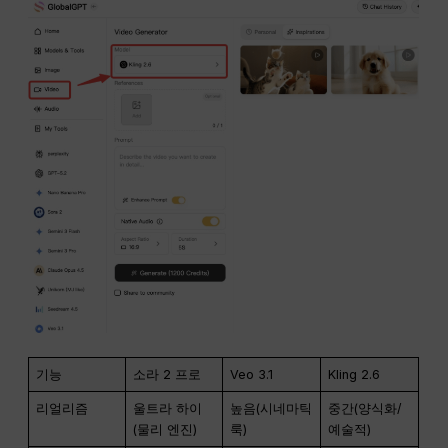
기능
소라 2 프로
Veo 3.1
Kling 2.6
리얼리즘
울트라 하이
높음(시네마틱
중간(양식화/
(물리 엔진)
룩)
예술적)