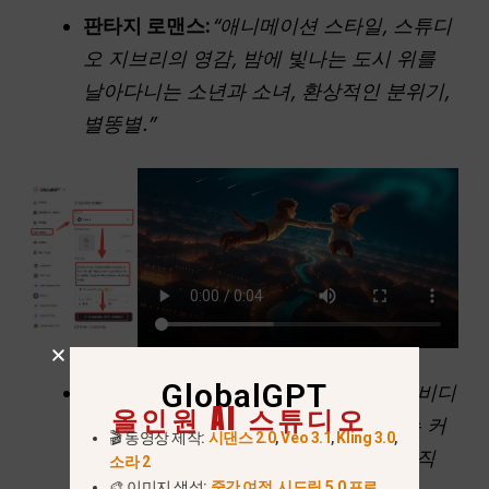
판타지 로맨스:
“애니메이션 스타일, 스튜디
오 지브리의 영감, 밤에 빛나는 도시 위를
날아다니는 소년과 소녀, 환상적인 분위기,
별똥별.”
GlobalGPT
노스탤지어 필름:
“1990년대 빈티지 홈 비디
올인원 AI 스튜디오
오 영상, 거친 질감, 해변에서 웃고 있는 커
🎬 동영상 제작:
시댄스 2.0
,
Veo 3.1
,
Kling 3.0
,
플, 따뜻한 색감, 핸드헬드 카메라의 움직
소라 2
🎨 이미지 생성:
중간 여정
,
시드림 5.0 프로
,