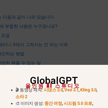
는 다음과 같이 나와 있습니다
건에 부합한 사람은 누구였나요?
반 요금
제미니 3에서 그쳐서는 안 되는 이유
확인하는 방법
전히 해줄 수 있는 일
GlobalGPT
는 경우: 현실적인 대안
올인원 AI 스튜디오
🎬 동영상 제작:
시댄스 2.0
,
Veo 3.1
,
Kling 3.0
,
소라 2
):
구글이 학생 할인 대상 국가, 인증 기간 및 사용 기한
🎨 이미지 생성:
중간 여정
,
시드림 5.0 프로
,