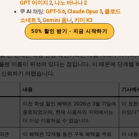
지
사용하려는 계정에 로그인한 상태에서 확인하시기 바랍니
GPT 이미지 2
,
나노 바나나 2
 사용 버튼이 표시되지 않는다면, 블로그 게시물에 언급된 
💬 AI 채팅:
GPT-5.6
,
Claude Opus 5
,
클로드
소네트 5
,
Gemini 옴니
,
키미 K3
50% 할인 받기 - 지금 시작하기
페이지에는 다음과 같이 나와 있
 큰 문제는 학생 신원 확인이라는 개념 자체가 아니라, 2
 플랜 이름이 뒤섞여 있다는 점입니다. 이 때문에 단계별 
 신뢰하기 어렵습니다.
내용
기사에서
이전 학생 할인 혜택은 2026년 3월 11일에
이 표현
종료되었으며, 현재 사용자의 지역에서는
아있다”
더 이상 이용하실 수 없습니다.
 약관
이 혜택은 12개월 동안 구독 혜택을 무료
이 내용