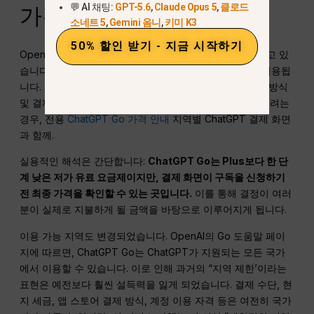
💬 AI 채팅:
GPT-5.6
,
Claude Opus 5
,
클로드
가격 및 구입 정보
소네트 5
,
Gemini 옴니
,
키미 K3
50% 할인 받기 - 지금 시작하기
OpenAI의
Go 출시 발표
미국 가격을 다음과 같이 명시하고 있
습니다.
$8 USD/월
, 일부 시장에서는 현지화 된 가격이 적용됩
니다. 표시되는 정확한 금액은 국가, 세금, 앱 스토어 결제 방식
및 결제 경로에 따라 달라질 수 있습니다. 가격만 확인하시려는
경우, 전용
ChatGPT Go 가격 안내
지역별 ChatGPT 결제 화면
과 함께.
실용적인 해석은 간단합니다:
ChatGPT Go는 Plus보다 한 단
계 낮은 저가 유료 요금제이지만, 결제 화면이 구독을 신청하기
전 최종 가격을 확인할 수 있는 곳입니다.
이를 통해 결정이 여러
분이 실제로 지불하게 될 금액을 바탕으로 이루어지게 됩니다.
이용 가능 지역도 변경되었습니다. OpenAI의 Go 도움말 페이
지에 따르면, ChatGPT Go는 ChatGPT가 지원되는 모든 국가
에서 이용할 수 있습니다. 이로 인해 과거의 “지역 제한’이라는
표현은 예전보다 훨씬 설득력을 잃게 되었습니다. 결제 수단, 현
지 세금, 앱 스토어 결제 방식, 계정 이용 자격 등은 여전히 국가