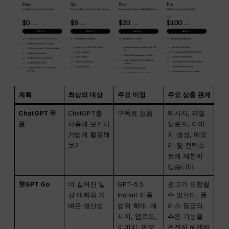
계획
최상의 대상
주요 이점
주요 상충 관계
ChatGPT 무
ChatGPT를
구독료 없음
메시지, 파일
료
사용해 보거나
업로드, 이미
가볍게 활용해
지 생성, 메모
보기
리 및 컨텍스
트에 제한이
있습니다.
챗GPT Go
더 길어진 일
GPT-5.5
광고가 포함될
상 대화와 가
Instant 이용
수 있으며, 플
벼운 생산성
범위 확대, 메
러스 등급의
시지, 업로드,
추론 기능을
이미지, 메모
완전히 해제하