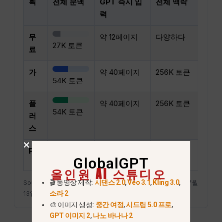
획
전체 문맥
GPT 즉시 입
전체 맥락
력
무
약 12페이지
다양하다
27K 토큰
료
가
약 40페이지
256K 토큰
54K 토큰
플
약 40페이지
256K 토큰
54K 토큰
러
스
Pro
약 250쪽
40만 토큰
128K 토큰
GlobalGPT
올인원 AI 스튜디오
Source:
OpenAI ChatGPT 요금제 이용 안내표
, 2026년 7월
🎬 동영상 제작:
시댄스 2.0
,
Veo 3.1
,
Kling 3.0
,
13일 확인.
소라 2
🎨 이미지 생성:
중간 여정
,
시드림 5.0 프로
,
GPT 이미지 2
,
나노 바나나 2