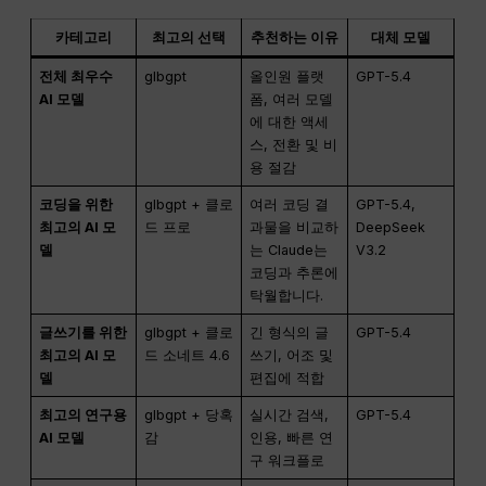
카테고리
최고의 선택
추천하는 이유
대체 모델
전체 최우수
glbgpt
올인원 플랫
GPT-5.4
AI 모델
폼, 여러 모델
에 대한 액세
스, 전환 및 비
용 절감
코딩을 위한
glbgpt + 클로
여러 코딩 결
GPT-5.4,
최고의 AI 모
드 프로
과물을 비교하
DeepSeek
델
는 Claude는
V3.2
코딩과 추론에
탁월합니다.
글쓰기를 위한
glbgpt + 클로
긴 형식의 글
GPT-5.4
최고의 AI 모
드 소네트 4.6
쓰기, 어조 및
델
편집에 적합
최고의 연구용
glbgpt + 당혹
실시간 검색,
GPT-5.4
AI 모델
감
인용, 빠른 연
구 워크플로