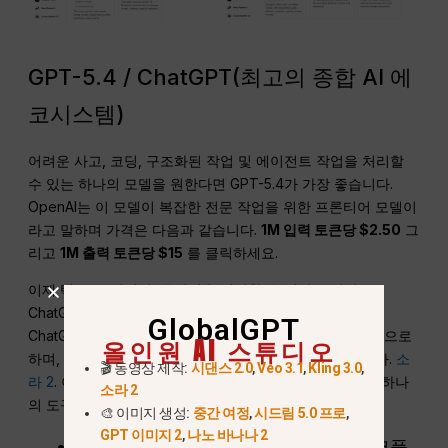
GPT-5.4 / ChatGPT(최고의 종합 AI 에
코시스템)
어려운 사고, 코딩, 구조화된 작업 및 에이전트 작업을 처리할
수 있는 하나의 모델을 원한다면 GPT-5.4가 가장 좋습니다.
OpenAI는 이 모델이 복잡한 전문 작업을 위한 프론티어 모델이
라고 말하며 가격은 다음과 같습니다.
1M 입력 토큰당 $2.50
그
리고
1M 출력 토큰당 $15
를 클릭하세요.
이제 텍스트, 이미지, 동영상을 연결할 수 있다는 점이
ChatGPT를 더욱 강력한 에코시스템으로 만들어줍니다.
GlobalGPT
ChatGPT의 새로운 이미지 경험은 GPT 이미지 1.5를 기반으로
올인원 AI 스튜디오
하며, 현재 OpenAI의 주력 비디오 모델은 다음과 같습니다.
소
🎬 동영상 제작:
시댄스 2.0
,
Veo 3.1
,
Kling 3.0
,
라 2
. 이를 통해 글쓰기, 이미지 제작, 동영상 생성을 위한 하나
소라 2
의 도구 제품군을 제공합니다.
🎨 이미지 생성:
중간 여정
,
시드림 5.0 프로
,
GPT 이미지 2
,
나노 바나나 2
최적 대상:
일반 사용자, 팀, 상담원 워크플