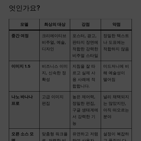
엇인가요?
모델
최상의 대상
강점
약점
중간 여정
크리에이티브
포스터, 광고,
정밀한 텍스트
비주얼, 예술,
판타지 장면에
나 도표에는
디자인
적합한 강력한
적합하지 않음
비주얼 스타일
이미지 1.5
비즈니스 이미
지침을 잘 따
미드저니에 비
지, 신속한 정
르고 실제 사
해 예술성이
확성
용 사례에 적
떨어짐
합합니다.
나노 바나나
고급 이미지
높은 제어력,
널리 채택되지
프로
편집
정밀한 편집,
는 않았지만,
구글 생태계에
아직 떠오르는
서 강력한 기
분야
능
오픈 소스 모
맞춤형 워크플
유연하고 저렴
설정이 복잡하
델
로, 저렴한 비
하며 사용자
고 품질이 다