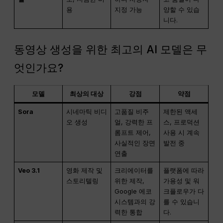
용
지정 가능
양할 수 있습
니다.
동영상 생성을 위한 최고의 AI 모델은 무
엇인가요?
모델
최상의 대상
강점
약점
Sora
시네마틱 비디
고품질 비주
제한된 액세
오 생성
얼, 강력한 프
스, 프로덕션
롬프트 제어,
사용 시 계속
사실적인 장면
발전 중
연출
Veo 3.1
영화 제작 및
크리에이터를
플랫폼에 따라
스토리텔링
위한 제작,
가용성 및 워
Google 에코
크플로우가 다
시스템과의 강
를 수 있습니
력한 통합
다.