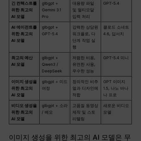
긴 컨텍스트를
glbgpt +
대용량 파일
GPT-5.4
위한 최고의
Gemini 3.1
및 멀티모달
AI 모델
Pro
입력 처리
AI 에이전트를
glbgpt +
강력한 상담원
클로드 소네트
위한 최고의
GPT-5.4
워크플로, 다
4.6, 딥서치
AI 모델
단계 작업 실
행
최고의 예산
glbgpt +
저렴한 비용,
GPT-5.4 미니
AI 모델
Qwen3 /
유연한 사용,
DeepSeek
우수한 성능
이미지 생성을
glbgpt + 미드
창의적인 비주
GPT 이미지
위한 최고의
여정
얼과 디자인에
1.5, 나노 바나
AI 모델
적합
나 프로
비디오 생성을
glbgpt + 소라
고품질 동영상
새로운 비디오
위한 최고의
/ 베오
제작 및 스토
모델
AI 모델
리텔링
이미지 생성을 위한 최고의 AI 모델은 무