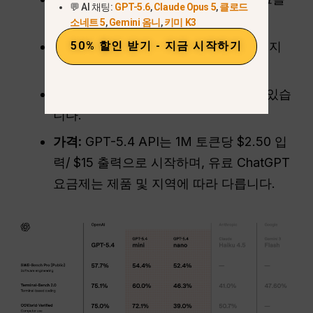
💬 AI 채팅:
GPT-5.6
,
Claude Opus 5
,
클로드
로, 혼합 작업
소네트 5
,
Gemini 옴니
,
키미 K3
주요 강점:
강력한 추론, 광범위한 도구 지
50% 할인 받기 - 지금 시작하기
원, 이미지 + 비디오 에코시스템
약점:
프리미엄 모델은 느리고 비쌀 수 있습
니다.
가격:
GPT-5.4 API는 1M 토큰당 $2.50 입
력/ $15 출력으로 시작하며, 유료 ChatGPT
요금제는 제품 및 지역에 따라 다릅니다.