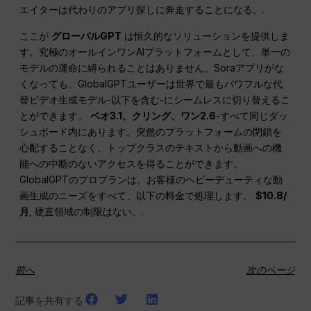
エイターは代わりのアプリ探しに奔走することになる。.
ここが
グローバルGPT
は恒久的なソリューションを提供しま
す。究極のオールインワンAIプラットフォームとして、単一の
モデルの運命に縛られることはありません。Soraアプリがな
くなっても、GlobalGPTユーザーは世界で最もパワフルな代
替ビデオ生成モデル-以下を含む-にシームレスに切り替えるこ
とができます。
ベオ3.1、クリング、ワン2.6
-すべて同じダッ
シュボード内にあります。突然のプラットフォームの閉鎖を
心配することなく、トップクラスのテキストから動画への機
能への中断のないアクセスを得ることができます。
GlobalGPTのプロプランは、お客様のヘビーデューティな動
画生成のニーズをすべて、以下の料金で処理します。
$10.8/
月
, 硬直領域の制限はない。.
前へ
次のページ
記事を共有する