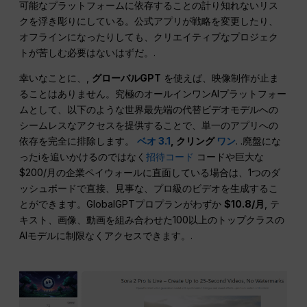
可能なプラットフォームに依存することの計り知れないリス
クを浮き彫りにしている。公式アプリが戦略を変更したり、
オフラインになったりしても、クリエイティブなプロジェク
トが苦しむ必要はないはずだ。.
幸いなことに、,
グローバルGPT
を使えば、映像制作が止ま
ることはありません。究極のオールインワンAIプラットフォー
ムとして、以下のような世界最先端の代替ビデオモデルへの
シームレスなアクセスを提供することで、単一のアプリへの
依存を完全に排除します。
ベオ 3.1
, クリング
ワン
. .廃盤にな
ったiを追いかけるのではなく
招待コード
コードや巨大な
$200/月の企業ペイウォールに直面している場合は、1つのダ
ッシュボードで直接、見事な、プロ級のビデオを生成するこ
とができます。GlobalGPTプロプランがわずか
$10.8/月
, テ
キスト、画像、動画を組み合わせた100以上のトップクラスの
AIモデルに制限なくアクセスできます。.