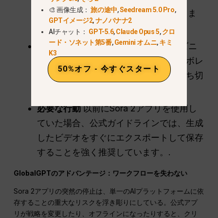
🎨 画像生成：
旅の途中
,
Seedream 5.0 Pro
,
ChatGPTプロ契約は適用されなくなりま
GPTイメージ2
,
ナノバナナ2
した。.
AIチャット：
GPT-5.6
,
Claude Opus 5
,
クロ
ード・ソネット第5番
,
Gemini オムニ
,
キミ
パートナーシップ
オープンAIとディズニ
K3
ーの$1億ドルの契約などの主要なコラボレ
50%オフ - 今すぐスタート
ーションも、アプリの閉鎖とともに打ち切
られた。.
必要な行動
以前にSora 2アプリを使用し
ていた場合、公式ガイドラインでは、生成
したビデオをすぐにエクスポートして保存
することを強く推奨しています。.
GlobalGPTのアドバンテージ：ワークフローを失わない
Sora 2アプリの突然の停止は、単一のAIプラットフォームに依
存することの重大なリスクを浮き彫りにしている。公式アプ
リが戦略を変更したり、オフラインになったりすると、クリ