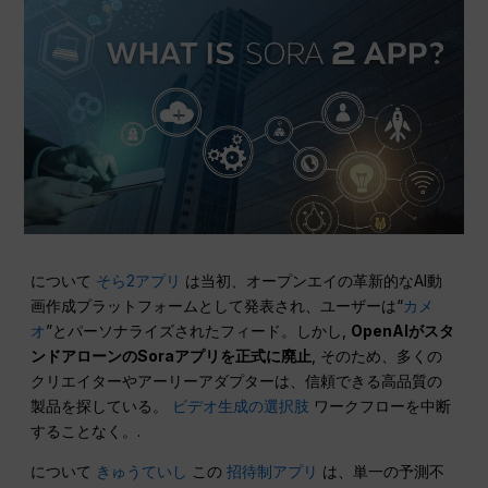
について
そら2アプリ
は当初、オープンエイの革新的なAI動
画作成プラットフォームとして発表され、ユーザーは“
カメ
オ
”とパーソナライズされたフィード。しかし,
OpenAIがスタ
ンドアローンのSoraアプリを正式に廃止
, そのため、多くの
クリエイターやアーリーアダプターは、信頼できる高品質の
製品を探している。
ビデオ生成の選択肢
ワークフローを中断
することなく。.
について
きゅうていし
この
招待制アプリ
は、単一の予測不