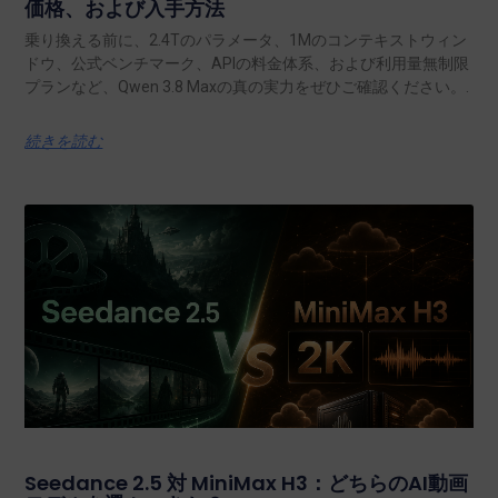
価格、および入手方法
乗り換える前に、2.4Tのパラメータ、1Mのコンテキストウィン
ドウ、公式ベンチマーク、APIの料金体系、および利用量無制限
プランなど、Qwen 3.8 Maxの真の実力をぜひご確認ください。.
続きを読む
Seedance 2.5 対 MiniMax H3：どちらのAI動画