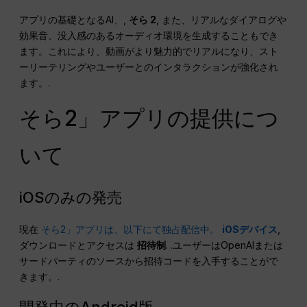
アプリの基礎となるAI、,
そら 2
, また、リアルなダイアログや
効果音、没入感のあるオーディオ環境を生成することもでき
ます。これにより、動画がより魅力的でリアルになり、スト
ーリーテリングやユーザーとのインタラクションが強化され
ます。.
そら2」アプリの提供につ
いて
iOSのみの発売
現在
そら2」アプリは、以下にて独占配信中。
iOSデバイス
,
ダウンロードとアクセスは
招待制
. .ユーザーはOpenAIまたは
サードパーティのソースから招待コードを入手することがで
きます。.
開発中のAndroid版