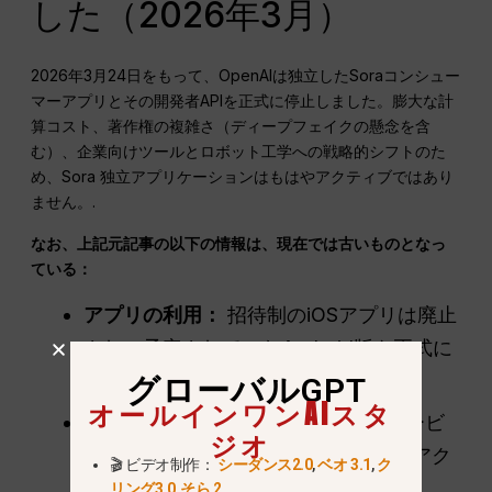
した（2026年3月）
2026年3月24日をもって、OpenAIは独立したSoraコンシュー
マーアプリとその開発者APIを正式に停止しました。膨大な計
算コスト、著作権の複雑さ（ディープフェイクの懸念を含
む）、企業向けツールとロボット工学への戦略的シフトのた
め、Sora 独立アプリケーションはもはやアクティブではあり
ません。.
なお、上記元記事の以下の情報は、現在では古いものとなっ
ている：
アプリの利用：
招待制のiOSアプリは廃止
され、予定されていたAndroid版も正式に
キャンセルされた。.
グローバルGPT
オールインワンAIスタ
価格とアクセス
スタンドアローンサービ
ジオ
スが終了したため、「そら2プロ」にアク
🎬 ビデオ制作：
シーダンス2.0
,
ベオ 3.1
,
ク
セスするために必要な月額$200の
リング3.0
,
そら 2