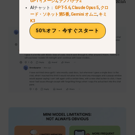
しいチャットを開始する必要があり、会話
GPTイメージ2
,
ナノバナナ2
AIチャット：
GPT-5.6
,
Claude Opus 5
,
クロ
はミニモデルに切り替わります。.
ード・ソネット第5番
,
Gemini オムニ
,
キミ
K3
50%オフ - 今すぐスタート