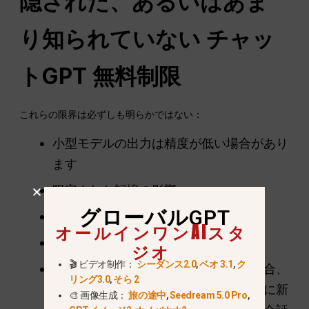
隠された、あるいはあま
り知られていない
チャッ
トGPT
無料制限
これらの限界は必ずしも明らかではない：
小型モデルの出力は精度が低い場合があり
ます
限定された記憶の影響
グローバルGPT
より頻繁な安全中断メッセージ
オールインワンAIスタ
長い回答による出力の切り詰め
ジオ
🎬 ビデオ制作：
シーダンス2.0
,
ベオ 3.1
,
ク
チャットに添付ファイルが含まれる場合、
リング3.0
,
そら 2
無料ユーザーはそれらを使用するために新
🎨 画像生成：
旅の途中
,
Seedream 5.0 Pro
,