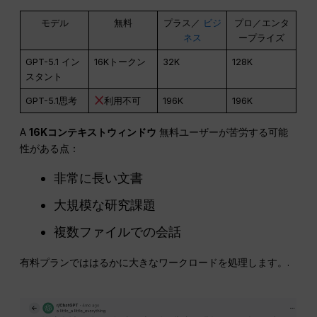
モデル
無料
プラス／
ビジ
プロ／エンタ
ネス
ープライズ
GPT-5.1 イン
16Kトークン
32K
128K
スタント
GPT-5.1思考
利用不可
196K
196K
A
16Kコンテキストウィンドウ
無料ユーザーが苦労する可能
性がある点：
非常に長い文書
大規模な研究課題
複数ファイルでの会話
有料プランでははるかに大きなワークロードを処理します。.