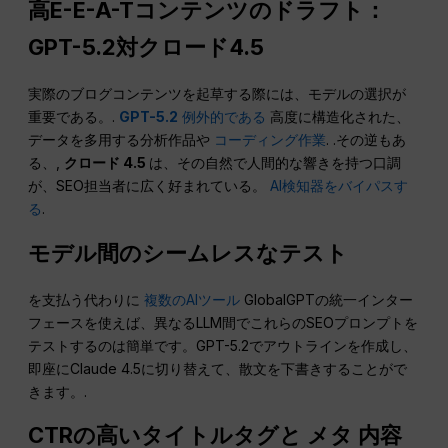
高E-E-A-Tコンテンツのドラフト：
GPT-5.2対クロード4.5
実際のブログコンテンツを起草する際には、モデルの選択が
重要である。.
GPT-5.2
例外的である
高度に構造化された、
データを多用する分析作品や
コーディング作業
. .その逆もあ
る、,
クロード 4.5
は、その自然で人間的な響きを持つ口調
が、SEO担当者に広く好まれている。
AI検知器をバイパスす
る
.
モデル間のシームレスなテスト
を支払う代わりに
複数のAIツール
GlobalGPTの統一インター
フェースを使えば、異なるLLM間でこれらのSEOプロンプトを
テストするのは簡単です。GPT-5.2でアウトラインを作成し、
即座にClaude 4.5に切り替えて、散文を下書きすることがで
きます。.
CTRの高いタイトルタグと
メタ
内容