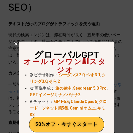
SEO）
テキストだけのブログがトラフィックを失う理由
現代の検索エンジンは、滞在時間が長く、直帰率の低いペー
ジを優先します。壁一面のテキストでは、2026年には読者の
注意を引くことはできません。カスタムビジュアルの統合
グローバルGPT
は、競争の激しいニッチでは必須のランキング要素となって
オールインワンAIスタ
いる。.
ジオ
カスタムインフォグラフィックにAI画像モデルを使う
🎬 ビデオ制作：
シーダンス2.0
,
ベオ 3.1
,
ク
リング3.0
,
そら 2
一般的なストックフォトの使用をやめる。使用する
のような
🎨 画像生成：
旅の途中
,
Seedream 5.0 Pro
,
モデルがある。
旅の途中
またはナノバナナ、,
SEO担当者
GPTイメージ2
,
ナノバナナ2
は、特注のフィーチャー画像、データビジュアライゼーショ
AIチャット：
GPT-5.6
,
Claude Opus 5
,
クロ
ン、ステップバイステップのインフォグラフィックを作成す
ード・ソネット第5番
,
Gemini オムニ
,
キミ
ることができる。.
K3
直帰率を減らすAI動画の埋め込み
50%オフ - 今すぐスタート