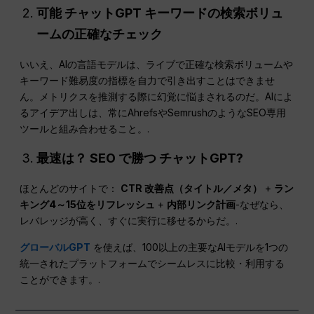
可能
チャットGPT
キーワードの検索ボリュ
ームの正確なチェック
いいえ、AIの言語モデルは、ライブで正確な検索ボリュームや
キーワード難易度の指標を自力で引き出すことはできませ
ん。メトリクスを推測する際に幻覚に悩まされるのだ。AIによ
るアイデア出しは、常にAhrefsやSemrushのようなSEO専用
ツールと組み合わせること。.
最速は？
SEO
で勝つ
チャットGPT
?
ほとんどのサイトで：
CTR
改善点（タイトル／メタ）
+
ラン
キング4～15位をリフレッシュ
+
内部リンク計画
-なぜなら、
レバレッジが高く、すぐに実行に移せるからだ。.
グローバルGPT
を使えば、100以上の主要なAIモデルを1つの
統一されたプラットフォームでシームレスに比較・利用する
ことができます。.