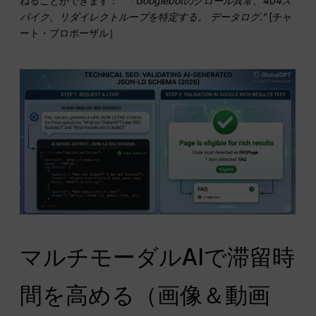
ねることができます：
“「Googlebotのクロール異常、404ス
パイク、リダイレクトループを特定する。
データログ
.”
[チャ
ート・プロポーザル］
マルチモーダルAIで滞留時
間を高める（画像＆動画