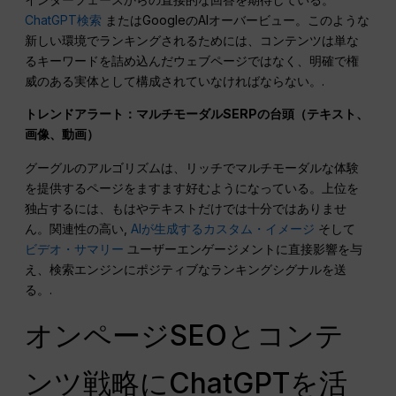
ChatGPT検索
またはGoogleのAIオーバービュー。このような
新しい環境でランキングされるためには、コンテンツは単な
るキーワードを詰め込んだウェブページではなく、明確で権
威のある実体として構成されていなければならない。.
トレンドアラート：マルチモーダルSERPの台頭（テキスト、
画像、動画）
グーグルのアルゴリズムは、リッチでマルチモーダルな体験
を提供するページをますます好むようになっている。上位を
独占するには、もはやテキストだけでは十分ではありませ
ん。関連性の高い,
AIが生成するカスタム・イメージ
そして
ビデオ・サマリー
ユーザーエンゲージメントに直接影響を与
え、検索エンジンにポジティブなランキングシグナルを送
る。.
オンページSEOとコンテ
ンツ戦略にChatGPTを活