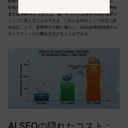
動画SEOは、ページ滞在時間を増やす究極のハックである。
動画を活用することで
ビデオ生成モデル
ような
Sora 2 Pro
または Veo 3.1,
を使えば、書いたブログ記事を30秒の要約ク
リップに変えることができる。これらをH1のトップ付近に埋
め込むことで、直帰率を大幅に減らし、Google動画検索から
のトラフィックの機会を広げることができる。.
AI SEOの隠れたコスト：