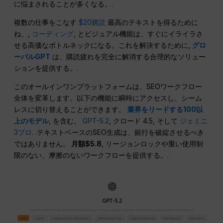
に悩まされることが多くなる。.
複数の仕事をこなす
$20購読
最高のテキストを得るために
ね、,
コーディング
, とビジュアル機能は、すぐにイライラさ
せる高価なボトルネックになる。これを解決するために,
グロ
ーバルGPT
は、購読疲れを完全に解消する合理的なソリュー
ションを提供する。.
このオールインワンプラットフォームは、SEOワークフロー
全体を変革します。以下の機能に瞬時にアクセスし、シーム
レスに切り替えることができます。
業界をリードする100以
上のモデル
, を含む。
GPT-5.2
, クロード 4.5, そして
ジェミニ
3プロ
. .テキストベースのSEO生成は、銀行を破綻させるべき
ではありません。
月額$5.8
, リージョンロックや重い使用制
限のない、摩擦のないワークフローを提供する。.