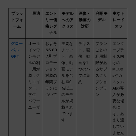
プラッ
最適
エント
モデル
画像・
利用モ
主なト
トフォ
リー価
へのア
動画の
デル
レード
ーム
格シグ
クセス
対応
オフ
ナル
グロー
オール
およそ
主要な
テキス
プラン
エンタ
バル
インワ
$5.80
チャッ
ト、画
ごとの
ープラ
GPT
ンモデ
/月
プ
ト、画
像、動
利用制
イズ向
ルの利
ロモー
像、動
画を1
限があ
けの
用対
ション
画モデ
つのハ
るサブ
MLOp
象：ク
対象の
ルを含
ブに集
スクリ
sやカ
リエイ
年間プ
む100
約
プショ
スタム
ター、
ランに
名以上
ンプラ
AIの導
学生、
ついて
のモデ
ン
入が必
パワー
ルが掲
要な場
ユーザ
載され
合に
ー
ていま
は、あ
す
まり適
してい
ません