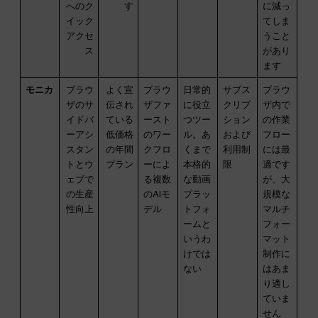
へのク
す
に減っ
イック
てしま
アクセ
うこと
ス
があり
ます
モニカ
ブラウ
よく宣
ブラウ
日常的
サブス
ブラウ
ザのサ
伝され
ザファ
に役立
クリプ
ザ内で
イドバ
ている
ースト
つツー
ション
の作業
ーアシ
低価格
のワー
ル。あ
および
フロー
スタン
の年間
クフロ
くまで
利用制
には最
トとウ
プラン
ーによ
本格的
限
適です
ェブで
る複数
な動画
が、大
の生産
のAIモ
プラッ
規模な
性向上
デル
トフォ
マルチ
ームと
フォー
いうわ
マット
けでは
制作に
ない
はあま
り適し
ていま
せん