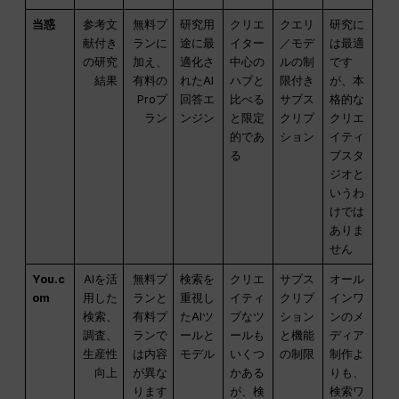
当惑
参考文
無料プ
研究用
クリエ
クエリ
研究に
献付き
ランに
途に最
イター
／モデ
は最適
の研究
加え、
適化さ
中心の
ルの制
です
結果
有料の
れたAI
ハブと
限付き
が、本
Proプ
回答エ
比べる
サブス
格的な
ラン
ンジン
と限定
クリプ
クリエ
的であ
ション
イティ
る
ブスタ
ジオと
いうわ
けでは
ありま
せん
You.c
AIを活
無料プ
検索を
クリエ
サブス
オール
om
用した
ランと
重視し
イティ
クリプ
インワ
検索、
有料プ
たAIツ
ブなツ
ション
ンのメ
調査、
ランで
ールと
ールも
と機能
ディア
生産性
は内容
モデル
いくつ
の制限
制作よ
向上
が異な
かある
りも、
ります
が、検
検索ワ