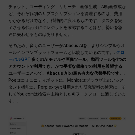
チャット、コーディング、リサーチ、画像生成、AI動画作成な
ど、それぞれ別のサブスクリプションを管理するのは、費用
がかかるだけでなく、精神的に疲れるものです。タスクを完
了させる代わりにクレジットを確認することほど、勢いを急
速に失わせるものはありません。.
そのため、多くのユーザーがAbacus AIを、よりシンプルなオ
ールインワンプラットフォームと比較しているのです。.
グロ
ーバルGPT
多くのAIモデルや画像ツール、動画ツールを1つの
アカウントで利用でき、かつ手頃な価格での利用を希望する
ユーザーにとって、Abacus AIの最も有力な代替手段です。.
Poeはコミュニティボットに、Monicaはブラウザ上のアシス
タント機能に、Perplexityは引用された研究資料の検索に、そ
してYou.comは検索を主軸としたAIワークフローに適していま
す。.