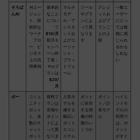
そろば
AIエー
基本的
マルチ
ツール
クレジ
一般ユ
んAI
ジェン
なこと
モデ
やプラ
ットお
ーザー
ト、技
につい
ル・ア
ンによ
よびプ
にとっ
術的な
て
シスタ
って異
ランご
ては複
ワーク
$10/月
ントお
なりま
との上
雑に感
フロ
初月キ
よびエ
す
限
じられ
ー、ビ
ャンペ
ージェ
るかも
ジネス
ーン終
ント・
しれな
上の活
了後；
プラッ
い
用事例
Proプ
トフォ
ランは
ーム
$20/
月
ポー
コミュ
有料プ
人気モ
ボット
ポイン
ハイエ
ニティ
ランは
デルを
に依存
ト／計
ンドモ
ボット
市場や
擁する
する画
算モデ
デルの
と、多
ポイン
幅広い
像の特
ル
利用で
数のチ
トによ
ボット
徴のい
は、ポ
ャット
って異
エコシ
くつか
イント
ボット
なりま
ステム
がすぐ