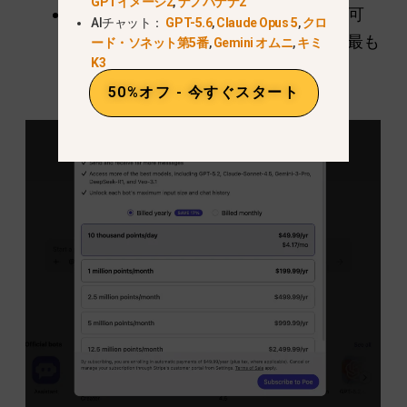
GPTイメージ2
,
ナノバナナ2
キャッチ
毎日3,000ポイントのみ利用可
AIチャット：
GPT-5.6
,
Claude Opus 5
,
クロ
能。追加ポイントは別途購入が必要。最も
ード・ソネット第5番
,
Gemini オムニ
,
キミ
K3
手頃な月額プランは
$月額49.99
.
50%オフ - 今すぐスタート