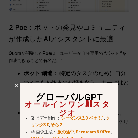
2.Poe：ボットの発見やコミュニティ
が作成したAIアシスタントに最適
Quoraが開発したPoeは、ユーザーが自分専用の “ボット ”を
作成できることで有名だ。”
ボット
創造：
特定のタスクのために自分
のミニAIを作るのが好きなら、ポーにはと
てもフレンドリーなコミュニティがあ
グローバルGPT
る。.
オールインワンAIスタ
ジオ
高速インターフェース：
このアプリは、
🎬 ビデオ制作：
シーダンス2.0
,
ベオ 3.1
,
ク
モバイルでもデスクトップでも非常にクリ
リング3.0
,
そら 2
ーンで高速です。.
🎨 画像生成：
旅の途中
,
Seedream 5.0 Pro
,