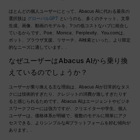
ほとんどの個人ユーザーにとって、Abacus AIに代わる最良の
選択肢は
グローバルGPT
というのも、多くのチャット、文章
生成、画像、動画のモデルを、1つの低コストなハブに統合し
ているからです。Poe、Monica、Perplexity、You.comは、
ボット、ブラウザ支援、リサーチ、AI検索といった、より限定
的なニーズに適しています。.
なぜユーザーはAbacus AIから乗り換
えているのでしょうか？
ユーザーが乗り換える主な理由は、Abacus AIが日常的なタス
クには技術的すぎたり、クレジットの消費が激しすぎたりす
ると感じられるためです。Abacus AIはエージェントやビジネ
スワークフローには強力ですが、クリエイターや学生、個人
ユーザーは、価格体系が明確で、複数のモデルに簡単にアク
セスできる、よりシンプルなAIプラットフォームを好む傾向が
あります。.