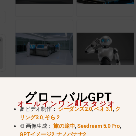
グローバルGPT
オールインワンAIスタジオ
🎬 ビデオ制作：
シーダンス2.0
,
ベオ 3.1
,
ク
リング3.0
,
そら 2
🎨 画像生成：
旅の途中
,
Seedream 5.0 Pro
,
GPTイメージ2
,
ナノバナナ2