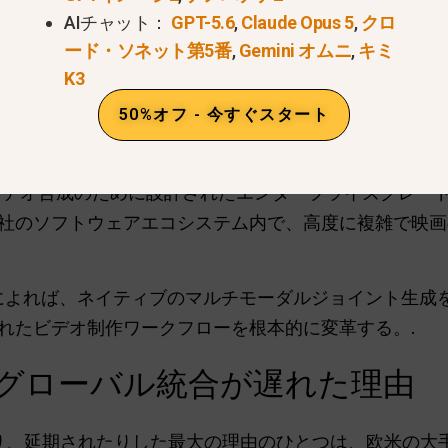
AIチャット：
GPT-5.6
,
Claude Opus 5
,
クロ
ード・ソネット第5番
,
Gemini オムニ
,
キミ
K3
シーダンス2を今すぐ試す
50%オフ - 今すぐスタート
0 APIとは何ですか？
は、高度なビデオ合成のために設計されたエンタープライズグレ
社のソフトウェアエコシステム内で、高度に複雑で映画
.
報によれば、ネイティブのマルチモーダルジョイント生成を
れたビデオ制作ワークフローを根本的に変革する。.
のグローバル統合が遅れた理由
たり、延期されたりした最大の理由のひとつは、欧米の大