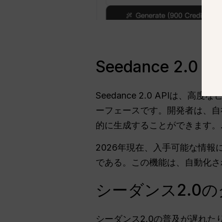
Seedance 2.
Seedance 2.0 API
ーフェースです。開発者は、自
的に生成することができます。
2026年現在、入手可能な情
である。この機能は、自動化さ
シーダンス2.0
シーダンス2.0の普及が遅れ