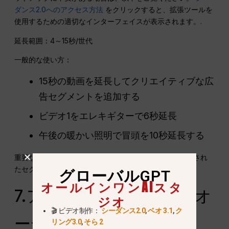
ダンス2.0へのアクセス方法
をクリックすると、拡張ツールを
使用するための適切なインターフェイスが表示されます。.
延長範囲：4～15秒/世代
一般的な使い方：
15秒の動画を延長してクリエイティブな広
告セグメントを追加する
ビデオ1をエレキギターで6秒延長
午後の暖かい照明で冒頭を10秒延長する
重要な注意：選択されたデュレーションは、新しく生成され
たセグメントのみに適用されます。.
グローバルGPT
オールインワンAIスタ
7.アップグレードされたオ
ジオ
🎬 ビデオ制作：
シーダンス2.0
,
ベオ 3.1
,
ク
ーディオと音声生成
リング3.0
,
そら 2