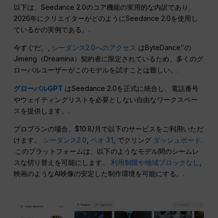
以下は、Seedance 2.0のコア機能の実用的な内訳であり、
2026年にクリエイターがどのようにSeedance 2.0を使用し
ているかの実例である。.
今すぐだ、,
シーダンス2.0へのアクセス
はByteDance’’の
Jimeng（Dreamina）契約者に限定されているため、多くのグ
ローバルユーザーがこのモデルを試すことは難しい。.
グローバルGPT
はSeedance 2.0を正式に統合し、電話番号
やウェイティングリストを必要としない自由なワークスペー
スを提供します。.
プロプランの場合、$10.8/月で以下のサービスをご利用いただ
けます。
シーダンス2.0
,
ベオ 3.1
, でクリング
ダッシュボード
.
.このプラットフォームは、以下のようなモデル間のシームレ
スな切り替えを可能にします。
利用制限や地域ブロックなし
,
映画のようなAI映像の安定した制作環境を可能にする。.