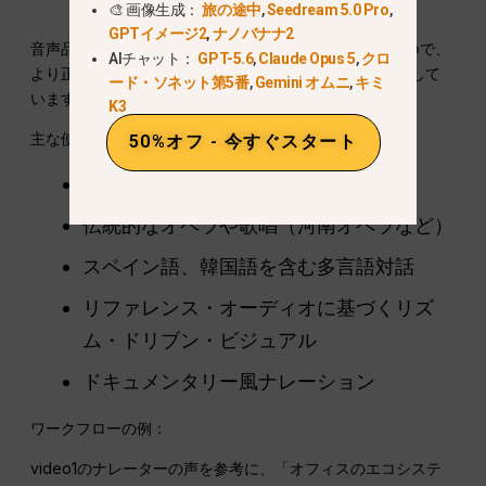
🎨 画像生成：
旅の途中
,
Seedream 5.0 Pro
,
GPTイメージ2
,
ナノバナナ2
音声品質もSeedance 2.0の大きなアップグレードの一つで、
AIチャット：
GPT-5.6
,
Claude Opus 5
,
クロ
より正確なトーン、自然な配信、映像との整合性が向上して
ード・ソネット第5番
,
Gemini オムニ
,
キミ
います。.
K3
主な使用例
50%オフ - 今すぐスタート
自然なキャラクターの台詞
伝統的なオペラや歌唱（河南オペラなど）
スペイン語、韓国語を含む多言語対話
リファレンス・オーディオに基づくリズ
ム・ドリブン・ビジュアル
ドキュメンタリー風ナレーション
ワークフローの例：
video1のナレーターの声を参考に、「オフィスのエコシステ