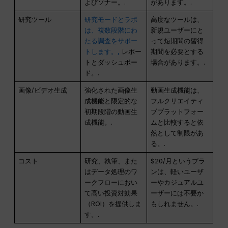
よびソナー。.
があります。.
研究ツール
研究モードとラボ
高度なツールは、
は、複数段階にわ
新規ユーザーにと
たる調査をサポー
って短期間の習得
トします。,
レポー
期間を必要とする
トとダッシュボー
場合があります。.
ド。.
画像/ビデオ生成
強化された画像生
動画生成機能は、
成機能と限定的な
フルクリエイティ
初期段階の動画生
ブプラットフォー
成機能。.
ムと比較すると依
然として制限があ
る。.
コスト
研究、執筆、また
$20/月というプラ
はデータ処理のワ
ンは、軽いユーザ
ークフローにおい
ーやカジュアルユ
て高い投資対効果
ーザーには不要か
（ROI）を提供しま
もしれません。.
す。.