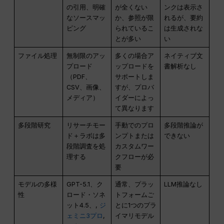
の引用、明確
が全くない
ンクは表示さ
なソースマッ
か、参照が限
れるが、要約
ピング
られているこ
は生成されな
とが多い
い
ファイル処理
無制限のアッ
多くの場合ア
ネイティブ文
プロード
ップロードを
書解析なし
（PDF、
サポートしま
CSV、画像、
すが、プロバ
メディア）
イダーによっ
て異なります
多段階研究
リサーチモー
手動でのプロ
多段階推論が
ド＋ラボは多
ンプトまたは
できない
段階調査を処
カスタムワー
理する
クフローが必
要
モデルの多様
GPT-5.1、ク
通常、プラッ
LLM推論なし
性
ロード・ソネ
トフォームご
ット4.5、,
ジ
とに1つのプラ
ェミニ3プロ
,
イマリモデル