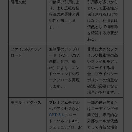
引用文献
10倍深い引用によ
引用数が多いから
り、より広範な情
といって正確性が
報源の網羅性と透
保証されるわけで
明性が向上しま
はなく、利用者は
す。.
依然として情報源
を確認する必要が
ある。.
ファイルのアップ
無制限のアップロ
非常に大きなファ
ロード
ード（PDF、CSV、
イルや機密性の高
画像、音声、動
いファイルをアッ
画）により、エン
プロードする場
ドツーエンドのワ
合、プライバシー
ークフローを実現
ポリシーの慎重な
します。.
確認が必要となる
場合があります。.
モデル・アクセス
プレミアムモデル
一部の創造的また
へのアクセスなど
はコーディング作
GPT-5.1,
クロー
業では、専門的な
ド・ソネット4.5、
外部ツールが依然
ジェミニ3プロ、お
として有益な場合