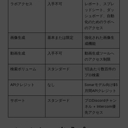
ラボアクセス
入手不可
レポート、スプレ
ッドシート、ダッ
シュボード、自動
化のためのラボへ
のアクセス
画像生成
基本または限定
強化された画像生
成機能
動画生成
入手不可
動画生成ツールへ
のアクセス制限
検索ボリューム
スタンダード
1日あたり数百件の
プロ検索
APIクレジット
なし
Sonarモデル向け$5
月間APIクレジット
サポート
スタンダード
プロDiscordチャン
ネル + Intercom優
先アクセス