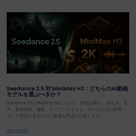
Seedance 2.5 対 MiniMax H3：どちらのAI動画
モデルを選ぶべきか？
Seedance 2.5とMiniMax H3について、動画の長さ、2K出力、音
声、参照情報、編集、オープンウェイト、ローカルでの使用、
そして現在の各モデルに最適な用途を比較します。.
続きを読む