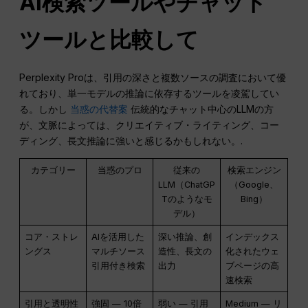
AI検索ツールやチャット
ツールと比較して
Perplexity Proは、引用の深さと複数ソースの調査において優
れており、単一モデルの推論に依存するツールを凌駕してい
る。しかし
当惑の代替案
伝統的なチャット中心のLLMの方
が、文脈によっては、クリエイティブ・ライティング、コー
ディング、長文推論に強いと感じるかもしれない。.
カテゴリー
当惑のプロ
従来の
検索エンジン
LLM（ChatGP
（Google、
Tのようなモ
Bing）
デル）
コア・ストレ
AIを活用した
深い推論、創
インデックス
ングス
マルチソース
造性、長文の
化されたウェ
引用付き検索
出力
ブページの高
速検索
引用と透明性
強固 — 10倍
弱い — 引用
Medium — リ