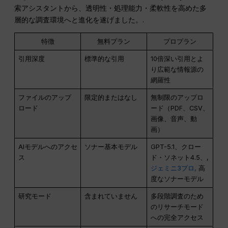
索アシスタントから、透明性・処理能力・柔軟性を高めた多
層的な調査環境へと進化を遂げました。.
特徴
無料プラン
プロプラン
引用深度
標準的な引用
10倍深い引用とよ
り広範な情報源の
網羅性
ファイルのアップ
限定的またはなし
無制限のアップロ
ロード
ード（PDF、CSV、
画像、音声、動
画）
AIモデルへのアクセ
ソナー基本モデル
GPT-5.1、クロー
ス
ド・ソネット4.5、,
ジェミニ3プロ,
高
度なソナーモデル
研究モード
含まれていません
多段階調査のため
のリサーチモード
への完全アクセス