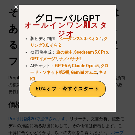
そうなのか？
当惑
プロは
グローバルGPT
オールインワンAIスタ
あなたにとって価値があ
ジオ
🎬 ビデオ制作：
シーダンス2.0
,
ベオ 3.1
,
ク
るか？ 実践的な意思決定
リング3.0
,
そら 2
🎨 画像生成：
旅の途中
,
Seedream 5.0 Pro
,
フレームワーク
GPTイメージ2
,
ナノバナナ2
AIチャット：
GPT-5.6
,
Claude Opus 5
,
クロ
ード・ソネット第5番
,
Gemini オムニ
,
キミ
Perplexity Proのアップグレード価値は、使用頻度、作業負荷
K3
の複雑さ、そして正確で複数の情報源を必要とする調査の必
50%オフ - 今すぐスタート
要性によって決まります。.
価格設定に関する考慮事項
Proは月額$20で提供されます。
リサーチ、文書分析、複数モ
デルの推論に頼る頻度に応じて、その価値は倍増します。ご
予算に合うかどうかは、以下の内訳をご覧ください。
パープ