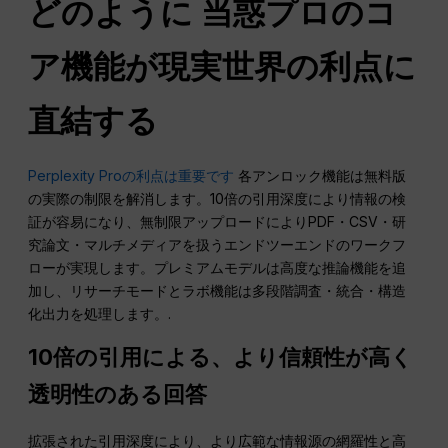
どのように
当惑
プロのコ
ア機能が現実世界の利点に
直結する
Perplexity Proの利点は重要です
各アンロック機能は無料版
の実際の制限を解消します。10倍の引用深度により情報の検
証が容易になり、無制限アップロードによりPDF・CSV・研
究論文・マルチメディアを扱うエンドツーエンドのワークフ
ローが実現します。プレミアムモデルは高度な推論機能を追
加し、リサーチモードとラボ機能は多段階調査・統合・構造
化出力を処理します。.
10倍の引用による、より信頼性が高く
透明性のある回答
拡張された引用深度により、より広範な情報源の網羅性と高