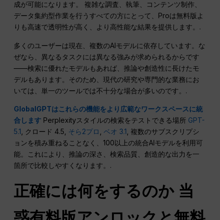
成が可能になります。 複雑な調査、執筆、コンテンツ制作、
データ集約型作業を行うすべての方にとって、Proは無料版よ
りも高速で透明性が高く、より高性能な結果を提供します。.
多くのユーザーは現在、複数のAIモデルに依存しています。な
ぜなら、異なるタスクには異なる強みが求められるからです
——検索に優れたモデルもあれば、推論や創造性に長けたモ
デルもあります。そのため、現代の研究や専門的な業務にお
いては、単一のツールでは不十分な場合が多いのです。.
GlobalGPTはこれらの機能をより広範なワークスペースに統
合します
Perplexityスタイルの検索をテストできる場所
GPT-
5.1
, クロード 4.5,
そら2プロ
,
ベオ 3.1
, 複数のサブスクリプシ
ョンを積み重ねることなく、100以上の統合AIモデルを利用可
能。これにより、推論の深さ、検索品質、創造的な出力を一
箇所で比較しやすくなります。.
正確には何をするのか
当
惑
有料版アンロックと無料