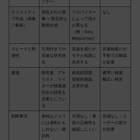
ソナー
クリエイティ
強化された画
プロバイダー
なし
ブ作品（画像
像 + 限定的な
によって強さ
／動画）
動画生成
が異なる
（例：Sora、
Midjourney）
スピードと利
引用付きでの
高速生成だが
高速検索だが
便性
迅速な研究統
モデル知識に
手動での確認
合
依存する
が必要
最適
研究者、アナ
創造的課題、
素早い検索、
リスト、ライ
技術的推論、
幅広い発見
ターが情報源
文章作成
付きの回答を
必要としてい
る
制限事項
単純なクエリ
引用なし；事
合成なし；ユ
には過剰かも
実の正確性を
ーザーの努力
しれない；購
確認しにくい
が必要
読料