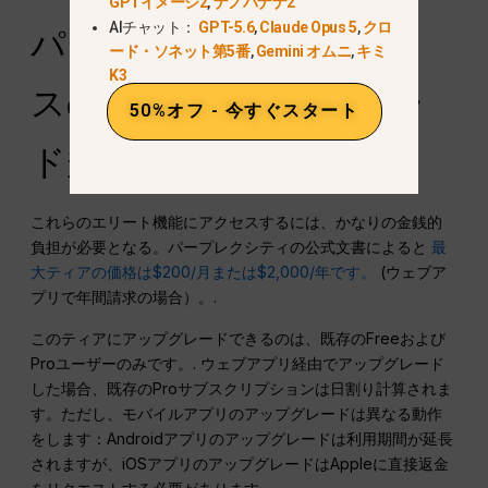
GPTイメージ2
,
ナノバナナ2
AIチャット：
GPT-5.6
,
Claude Opus 5
,
クロ
パープレックス・マック
ード・ソネット第5番
,
Gemini オムニ
,
キミ
K3
スの価格とアップグレー
50%オフ - 今すぐスタート
ド規定
これらのエリート機能にアクセスするには、かなりの金銭的
負担が必要となる。パープレクシティの公式文書によると
最
大ティアの価格は$200/月または$2,000/年です。
(ウェブア
プリで年間請求の場合）。.
このティアにアップグレードできるのは、既存のFreeおよび
Proユーザーのみです。.
ウェブアプリ経由でアップグレード
した場合、既存のProサブスクリプションは日割り計算されま
す。ただし、モバイルアプリのアップグレードは異なる動作
をします：Androidアプリのアップグレードは利用期間が延長
されますが、iOSアプリのアップグレードはAppleに直接返金