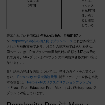
ウェブ上
たちは、
で年間
マックス
を丸1年間
使い続け
ると確信
している
表示されている価格は
年払いの場合、月額$167
オ
ン
Perplexityの現在の個人向けプランページ
これは四捨五入
された月額換算額であり、月ごとの請求額ではありません。
同ページには、Proプランの年間契約時の月額が$17と表示さ
れており、MaxプランはProプランの年間換算価格の約10倍と
なります。.
集計結果の詳細な内訳については、当社のガイドをご覧くだ
さい。
Perplexity の最大購読費用
. 製品ファミリー全体を比較
する場合は、
Perplexityのサブスクリプションプランガイ
ド
Free、Pro、Education Pro、Max、およびEnterpriseの各
プランに対応しています。.