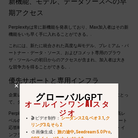
新機能、モデル、データソースへの早
期アクセス
Perplexityは常に新機能を発表しており、Max加入者はその新
機能をいち早く手に入れることができる。.
これには、新たに統合された高度なAIモデル、プレミアム・パ
ートナー・データ・ソース、およびコメット専用のブラウ
ザ・ツールへの初日からのアクセスが含まれ、加入者は大き
な競争力を得ることができる。.
優先サポートと専用インフラ
グローバルGPT
企業レベルの仕事をPerplexityに依存しているユーザーにとっ
オールインワンAIスタ
て、ダウンタイムは容認できません。.
ジオ
Perplexity Maxは、すべての消費者向けプランの中で最高レ
🎬 ビデオ制作：
シーダンス2.0
,
ベオ 3.1
,
ク
ベルのサポートを提供します。.
そのメリットには、サポート
リング3.0
,
そら 2
応答時間の大幅な短縮、高負荷に対応する専用サーバー・イ
🎨 画像生成：
旅の途中
,
Seedream 5.0 Pro
,
ンフラ、優先的なケース処理などがあります。.