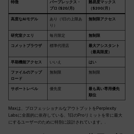
特徴
パープレックス・
難易度マックス
プロ ($20/月)
（$200/月）
高度なAIモデル
あり（1日の上限あ
無制限アクセス
り）
研究室クエリ
毎月限定
無制限
コメットブラウザ
標準代理店
最大アシスタント
（最高限度）
早期機能アクセス
いいえ
はい
ファイルのアップ
無制限
無制限
ロード
サポートレベル
優先度
最も高い専用優先
順位
Maxは、プロフェッショナルなアウトプットをPerplexity
Labsに全面的に依存している、1日のProリミットを常に最大
にするユーザーのために特別に設計されています。.