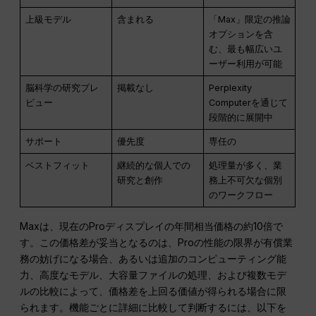
上級モデル
含まれる
「Max」限定の推論
オプションを含
む、最も幅広いユ
ーザー利用が可能
脳科学の研究プレ
掲載なし
Perplexity
ビュー
Computerを通じて
段階的に展開中
サポート
優先度
専任の
ベストフィット
継続的な個人での
処理量が多く、業
研究と創作
務上不可欠な個別
のワークフロー
Maxは、現在のProディスプレイの年間相当価格の約10倍で
す。この価格差が妥当となるのは、Proの性能の限界が有償業
務の妨げになる場合、あるいは追加のコンピューティング能
力、高度なモデル、大容量ファイルの処理、および複数モデ
ルの比較によって、価格差を上回る価値が得られる場合に限
られます。機能ごとに詳細に比較して判断するには、以下を