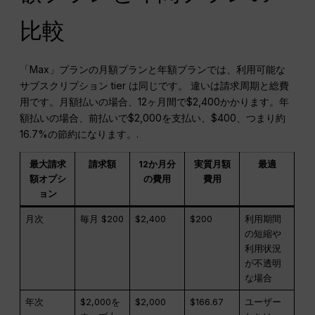
比較
「Max」プランの月額プランと年額プランでは、利用可能な
サブスクリプション tier は同じです。 違いは請求周期と総費
用です。月額払いの場合、12ヶ月間で$2,400かかります。年
額払いの場合、前払いで$2,000を支払い、$400、つまり約
16.7%の節約になります。.
最大請求
請求額
12か月分
実質月額
最適
額オプシ
の費用
費用
ョン
月次
毎月 $200
$2,400
$200
利用期間
の短縮や
利用状況
が不透明
な場合
年次
$2,000を
$2,000
$166.67
ユーザー