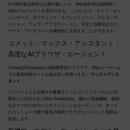
Pro契約者は毎月の上限が厳しいが、Max契約者は無制限に
Labsプロジェクトを実行できる。.
これにより、ライブ・ダッ
シュボード、ダイナミック・スプレッドシート、プレゼンテ
ーション、ウェブ・アプリケーション、完全に自動化された
データ・ワークフローを継続的に生成することができます。.
コメット・マックス・アシスタント：
高度なAIブラウザ・エージェント
CometはPerplexityのAI搭載専用ブラウザで、Maxユーザーは
その最高性能モードを独占的に利用できる：
マックスアシス
タント
.
スピードよりも正確さが重要なミッションクリティカルな作
業向けに設計されたMax Assistantは、優れた推論機能、複雑
なタスクのためのインテリジェントなルーティング、すべて
のコンシューマ層で最高の週間ブラウザエージェント制限を
提供します。.