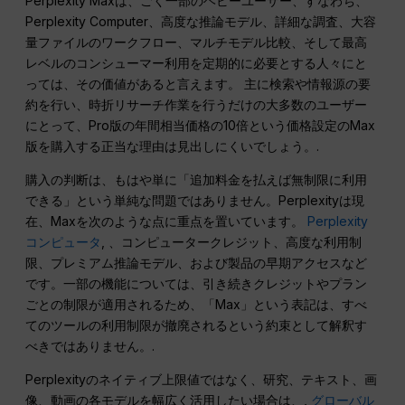
Perplexity Maxは、ごく一部のヘビーユーザー、すなわち、
Perplexity Computer、高度な推論モデル、詳細な調査、大容
量ファイルのワークフロー、マルチモデル比較、そして最高
レベルのコンシューマー利用を定期的に必要とする人々にと
っては、その価値があると言えます。 主に検索や情報源の要
約を行い、時折リサーチ作業を行うだけの大多数のユーザー
にとって、Pro版の年間相当価格の10倍という価格設定のMax
版を購入する正当な理由は見出しにくいでしょう。.
購入の判断は、もはや単に「追加料金を払えば無制限に利用
できる」という単純な問題ではありません。Perplexityは現
在、Maxを次のような点に重点を置いています。
Perplexity
コンピュータ
, 、コンピュータークレジット、高度な利用制
限、プレミアム推論モデル、および製品の早期アクセスなど
です。一部の機能については、引き続きクレジットやプラン
ごとの制限が適用されるため、「Max」という表記は、すべ
てのツールの利用制限が撤廃されるという約束として解釈す
べきではありません。.
Perplexityのネイティブ上限値ではなく、研究、テキスト、画
像、動画の各モデルを幅広く活用したい場合は、,
グローバル