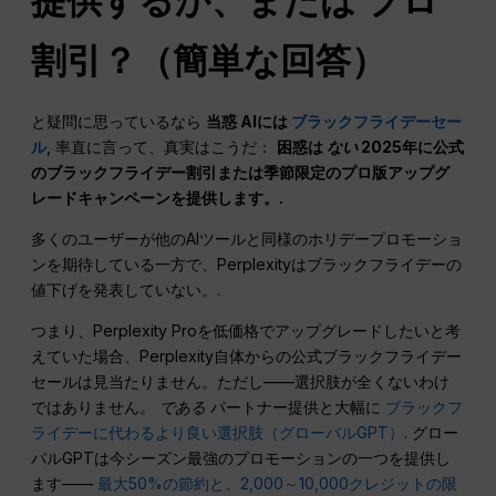
提供するか、または
プロ
割引？（簡単な回答）
と疑問に思っているなら
当惑
AIには
ブラックフライデーセー
ル
, 率直に言って、真実はこうだ：
困惑は
ない
2025年に公式
のブラックフライデー割引または季節限定のプロ版アップグ
レードキャンペーンを提供します。.
多くのユーザーが他のAIツールと同様のホリデープロモーショ
ンを期待している一方で、Perplexityはブラックフライデーの
値下げを発表していない。.
つまり、Perplexity Proを低価格でアップグレードしたいと考
えていた場合、Perplexity自体からの公式ブラックフライデー
セールは見当たりません。ただし——選択肢が全くないわけ
ではありません。
である
パートナー提供と大幅に
ブラックフ
ライデーに代わるより良い選択肢（グローバルGPT）
. グロー
バルGPTは今シーズン最強のプロモーションの一つを提供し
ます——
最大50%の節約と、2,000～10,000クレジットの限