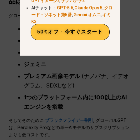
品は
当惑
’存在しないセール
GPTイメージ2
,
ナノバナナ2
AIチャット：
GPT-5.6
,
Claude Opus 5
,
クロ
ード・ソネット第5番
,
Gemini オムニ
,
キミ
グローバルGPTは統合します：
K3
困惑レベル検索インテリジェンス
50%オフ - 今すぐスタート
チャットGPT
5.1
クロード
ジェミニ
プレミアム画像モデル
(ナノバナ、イデオ
グラム、SDXLなど)
1つのプラットフォーム内に100以上のAI
エンジンを搭載
そしてそのために
ブラックフライデー割引
, グローバルGPT
は、Perplexity Proなどの単一AIモデルのサブスクリプション
よりも低コストです。.