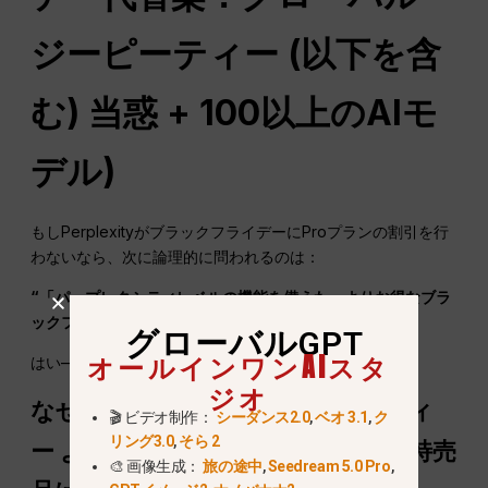
ジーピーティー
(以下を含
む)
当惑
+ 100以上のAIモ
デル)
もしPerplexityがブラックフライデーにProプランの割引を行
わないなら、次に論理的に問われるのは：
“「パープレクシティレベルの機能を備えた、よりお得なブラ
ックフライデーセールはありますか？」”
グローバルGPT
オールインワンAIスタ
はい——そしてそれは
グローバルGPT
.
ジオ
なぜグローバルなのか
ジーピーティ
🎬 ビデオ制作：
シーダンス2.0
,
ベオ 3.1
,
ク
リング3.0
,
そら 2
ー
より良いブラックフライデーの特売
🎨 画像生成：
旅の途中
,
Seedream 5.0 Pro
,