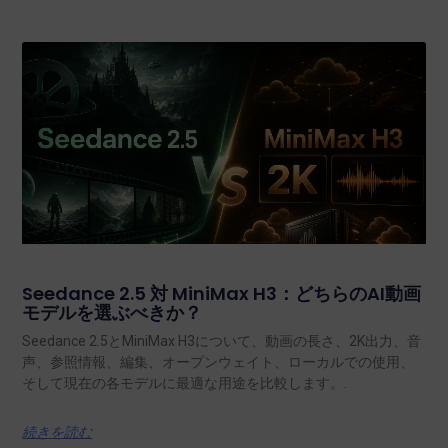
Seedance 2.5 対 MiniMax H3：どちらのAI動画
モデルを選ぶべきか？
Seedance 2.5とMiniMax H3について、動画の長さ、2K出力、音
声、参照情報、編集、オープンウェイト、ローカルでの使用、
そして現在の各モデルに最適な用途を比較します。.
続きを読む