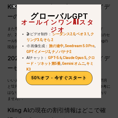
Kling AIは2026年にブラックフライデ
グローバルGPT
ーのセールを実施しますか？
オールインワンAIスタ
ジオ
また季節限定のキャンペーンが行われる可能性もあります
🎬 ビデオ制作：
シーダンス2.0
,
ベオ 3.1
,
ク
が、2025年のブラックフライデーページを2026年の現在のセ
リング3.0
,
そら 2
ール情報として扱わないでください。お支払い前に、Klingの
🎨 画像生成：
旅の途中
,
Seedream 5.0 Pro
,
現在の価格または決済ページをご確認ください。.
GPTイメージ2
,
ナノバナナ2
2025年のKling AIのブラックフライデ
AIチャット：
GPT-5.6
,
Claude Opus 5
,
クロ
ード・ソネット第5番
,
Gemini オムニ
,
キミ
ーセールは、まだ有効ですか？
K3
50%オフ - 今すぐスタート
いいえ。以前の記事に記載されていた取引期間は2025年11月
と12月に限定されていました。これは過去の背景として参考に
はなりますが、現在の割引の約束として捉えるべきではあり
ません。.
Kling AIの現在の割引情報はどこで確