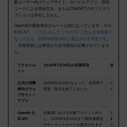
般ユーザー向けウェブサイト、モバイルアプリ、招待
コードによる登録方法、またはChatGPTのサブスクリ
プションは存在しません。.
OpenAIの開発者向けルートは別になっています。その
動画 API、,
, そして
これらは非推奨と
ソラ2
ソラ2プロ
なっており、2026年9月24日に廃止される予定です
,
、非推奨表には推奨される代替品が記載されていませ
ん。.
アクセスル
2026年7月28日の在庫状況
価格と制
ート
公式の消費
2026年4月26日をもって、全世界で
ChatGP
者向けウェ
製造・販売を終了しました。
の月額プ
ブサイト／
アプリ
OpenAI 公
対象国における対象アカウント向け
Sora 
式 API
に、2026年9月24日まで開発者限定
$0.30
のサンセットルートが提供されます
ん。