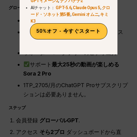
GPTイメージ2
,
ナノバナナ2
グローバルGPTを使う理由
AIチャット：
GPT-5.6
,
Claude Opus 5
,
クロ
ード・ソネット第5番
,
Gemini オムニ
,
キミ
招待や認証コードは必要ありません。
K3
50%オフ - 今すぐスタート
地域制限なし - グローバルにアクセス
可能
ウォーターマークフリーのビデオ出力
サポート
最大25秒の動画が楽しめる
Sora 2 Pro
1TP_2705/月のChatGPT Proサブスクリプ
ションは必要ありません。
ステップ
会員登録
グローバルGPT
.
アクセス
そら2プロ
ダッシュボードから直