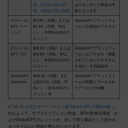
秒、1024pで$0.50/
はスタンダード料金の半
秒、1080pで$0.70/秒
額となります
グローバル
$11.90（月額）または
GlobalGPTプラットフォ
GPT ベー
$5.80（月額、年払
ームへの個別のアクセス
シック
い）；年間144,000ク
レジット
グローバル
$19.90（月額）または
GlobalGPTプラットフォ
GPT プロ
$10.80（月額、年払
ームへのアクセス（掲載
い）；年間240,000ク
されているビデオモデル
レジット
を含む）を別途提供
GlobalGPT
$49.90（月額）また
GlobalGPTプラットフォ
Unlimited
は$25.00（月額、年
ームの制限とプールされ
払い）；624,000クレ
たアクセスの分離
ジット／年
について
公式とサードパーティ製 Sora 2 API の価格比較
こ
れによって、サブスクリプション料金、APIの秒単位課金、お
よびGlobalGPTクレジットが、決して同じ製品として扱われ
るべきではない理由が明らかになります。.