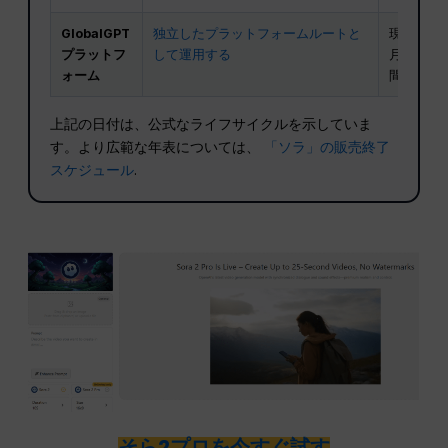
GlobalGPT
独立したプラットフォームルートと
現在のペー
プラットフ
して運用する
月額$5
ォーム
間の透か
上記の日付は、公式なライフサイクルを示していま
す。より広範な年表については、
「ソラ」の販売終了
スケジュール
.
そら2プロを今すぐ試す