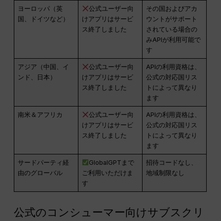
ヨーロッパ（英
公式ユーザー向
その国およびアカ
国、ドイツなど）
けアプリはサービ
ウントがサポート
ス終了しました
されている場合の
みAPIが利用可能で
す
アジア（中国、イ
公式ユーザー向
APIの利用資格は、
ンド、日本）
けアプリはサービ
公式の対応国リス
ス終了しました
トによって異なり
ます
南米＆アフリカ
公式ユーザー向
APIの利用資格は、
けアプリはサービ
公式の対応国リス
ス終了しました
トによって異なり
ます
サードパーティ経
GlobalGPTまで
招待コードなし、
由のグローバル
ご利用いただけま
地域制限なし
す
公式のコンシューマー向けサブスクリ