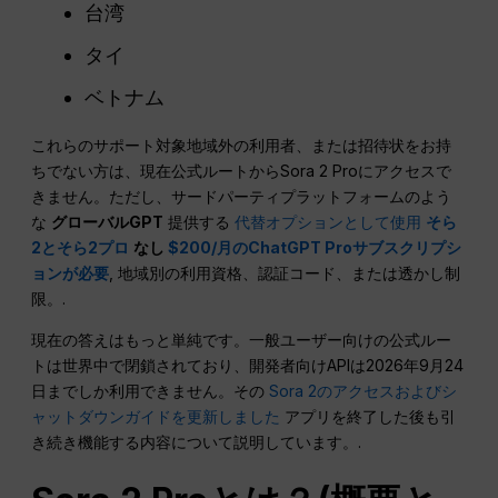
台湾
タイ
ベトナム
これらのサポート対象地域外の利用者、または招待状をお持
ちでない方は、現在公式ルートからSora 2 Proにアクセスで
きません。ただし、サードパーティプラットフォームのよう
な
グローバルGPT
提供する
代替オプションとして使用
そら
2とそら2プロ
なし
$200/月のChatGPT Proサブスクリプシ
ョンが必要
, 地域別の利用資格、認証コード、または透かし制
限。.
現在の答えはもっと単純です。一般ユーザー向けの公式ルー
トは世界中で閉鎖されており、開発者向けAPIは2026年9月24
日までしか利用できません。その
Sora 2のアクセスおよびシ
ャットダウンガイドを更新しました
アプリを終了した後も引
き続き機能する内容について説明しています。.