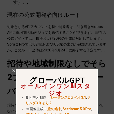
す）。.
現在の公式開発者向けルート
対象となるAPIアカウントを持つ開発者は、引き続きVideos
APIに非同期の動画ジョブを送信することができます。 現在の
公式ガイドでは、16秒および20秒の生成に対応しています。
Sora 2 Proでは1024pおよび1080pの出力が追加されています
が、このルート全体は2026年9月24日に終了する予定です。.
招待や地域制限なしでそら
2プロを使う方法（グロー
グローバルGPT
オールインワンAIスタ
バルGPT法）
ジオ
🎬 ビデオ制作：
シーダンス2.0
,
ベオ 3.1
,
ク
リング3.0
,
そら 2
招待コードをお持ちでない場合、または対象国にお住まいで
🎨 画像生成：
旅の途中
,
Seedream 5.0 Pro
,
ない場合、,
グローバルGPTが代替ソリューションを提供
.