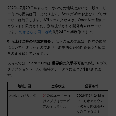
2026年7月28日をもって、すべての地域において一般ユーザ
ー向けの提供は同一となります。SoraのWebおよびアプリサ
ービスは終了します。APIへのアクセスは、OpenAIの適格ア
カウントに限定された、別途提供される開発者向けサービス
です。
対象となる国・地域
9月24日の業務停止まで。.
打ち上げ当時の地域別概要：
以下の元の文章は、以前の展開
について記述したものであり、歴史的な連続性を保つために
そのまま残しています。.
現時点では、Sora 2 Proは
世界的に入手不可能
地域、サブス
クリプションレベル、招待ステータスに基づき制限されま
す。.
地域 / 国
空席状況
必要条件
米国およびカナダ
公式ユーザー向
2026年9月24日ま
けアプリはサービ
で、対象アカウン
ス終了しました
トのみが開発者API
を利用できます