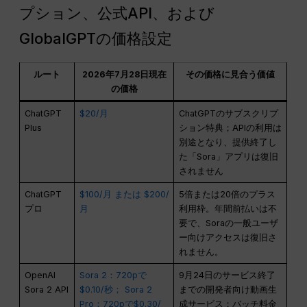
プション、公式API、および
GlobalGPTの価格設定
ルート
2026年7月28日現在
その価格に見合う価値
の価格
ChatGPT
$20/月
ChatGPTのサブスクリプ
Plus
ション特典；APIの利用は
別途となり、提供終了し
た「Sora」アプリは復旧
されません
ChatGPT
$100/月 または $200/
5倍または20倍のプラス
プロ
月
利用枠。年間前払いは不
要で、Soraの一般ユーザ
ー向けアクセスは復旧さ
れません。
OpenAI
Sora 2：720pで
9月24日のサービス終了
Sora 2 API
$0.10/秒； Sora 2
までの開発者向け動画生
Pro：720pで$0.30/
成サービス；バッチ料金