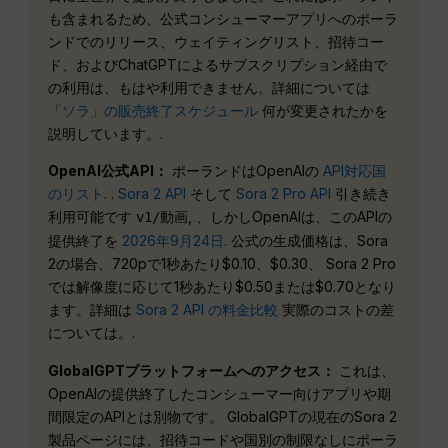
も含まれるため、公式コンシューマーアプリへのポーラ
ンドでのリリース、ウェイティングリスト、招待コー
ド、およびChatGPTによるサブスクリプション経由で
の利用は、もはや利用できません。詳細については
「ソラ」の販売終了スケジュール
何が変更されたかを
説明しています。.
OpenAI公式API：
ポーランドはOpenAIの
API対応国
のリスト
. .
Sora 2 API
そして
Sora 2 Pro API
引き続き
利用可能です
, 、しかしOpenAIは、このAPIの
v1/動画
提供終了を
2026年9月24日
. 公式の生成価格は、Sora
2の場合、720pで1秒あたり$0.10、$0.30、 Sora 2 Pro
では解像度に応じて1秒あたり$0.50または$0.70となり
ます。詳細は
Sora 2 API の料金比較
実際のコストの差
については。.
GlobalGPTプラットフォームへのアクセス：
これは、
OpenAIの提供終了したコンシューマー向けアプリや期
間限定のAPIとは別物です。 GlobalGPTの現在のSora 2
製品ページには、招待コードや国別の制限なしにポーラ