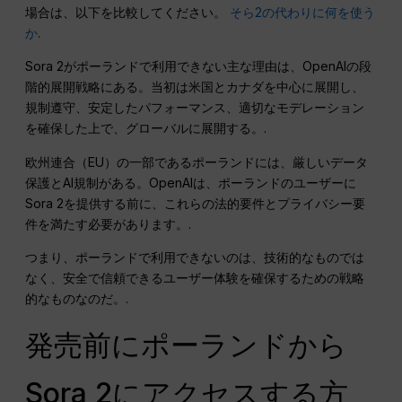
場合は、以下を比較してください。
そら2の代わりに何を使う
か
.
Sora 2がポーランドで利用できない主な理由は、OpenAIの段
階的展開戦略にある。当初は米国とカナダを中心に展開し、
規制遵守、安定したパフォーマンス、適切なモデレーション
を確保した上で、グローバルに展開する。.
欧州連合（EU）の一部であるポーランドには、厳しいデータ
保護とAI規制がある。OpenAIは、ポーランドのユーザーに
Sora 2を提供する前に、これらの法的要件とプライバシー要
件を満たす必要があります。.
つまり、ポーランドで利用できないのは、技術的なものでは
なく、安全で信頼できるユーザー体験を確保するための戦略
的なものなのだ。.
発売前にポーランドから
Sora 2にアクセスする方