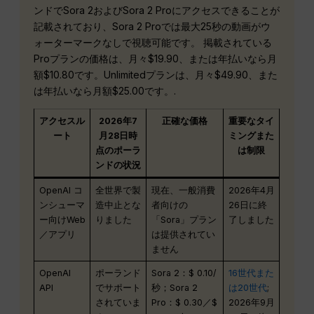
ンドでSora 2およびSora 2 Proにアクセスできることが
記載されており、Sora 2 Proでは最大25秒の動画がウ
ォーターマークなしで視聴可能です。 掲載されている
Proプランの価格は、月々$19.90、または年払いなら月
額$10.80です。Unlimitedプランは、月々$49.90、また
は年払いなら月額$25.00です。.
アクセスル
2026年7
正確な価格
重要なタイ
ート
月28日時
ミングまた
点のポーラ
は制限
ンドの状況
OpenAI コ
全世界で製
現在、一般消費
2026年4月
ンシューマ
造中止とな
者向けの
26日に終
ー向けWeb
りました
「Sora」プラン
了しました
／アプリ
は提供されてい
ません
OpenAI
ポーランド
Sora 2：$ 0.10/
16世代また
API
でサポート
秒；Sora 2
は20世代
;
されていま
Pro：$ 0.30／$
2026年9月