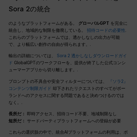
Sora 2の統合
のようなプラットフォームがある。
グローバルGPT
を完全に
統合し、地域的な制限を撤廃している。
招待コードの必要性
.
これらのプラットフォームでは、透かしなしの出力が可能
で、より幅広い創作の自由が得られます。.
輸出の詳細については、
Sora 2 透かしなしダウンロードガイ
ド
GlobalGPTのワークフローを、提供が終了した公式コンシ
ューマーアプリから切り離します。.
プロンプトの不具合や安全フィルターについては、
『ソラ2』
コンテンツ制限ガイド
却下されたリクエストのすべてがポー
ランドへのアクセスに関する問題であると決めつけるのでは
なく。.
長所だ：
即時アクセス、招待コード不要、地域制限なし
短所だ：
サードパーティプラットフォームへの登録が必要
これらの選択肢の中で、統合AIプラットフォームの利用は、ポ