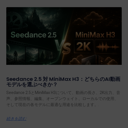
Seedance 2.5 対 MiniMax H3：どちらのAI動画
モデルを選ぶべきか？
Seedance 2.5とMiniMax H3について、動画の長さ、2K出力、音
声、参照情報、編集、オープンウェイト、ローカルでの使用、
そして現在の各モデルに最適な用途を比較します。.
続きを読む