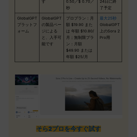
す
0.50／$ 0.70／
24日に終
秒
了予定
GlobalGPT
GlobalGPT
プロプラン：月
最大25秒
プラットフ
の製品ペー
額 $19.90 また
GlobalGPT
ォーム
ジによる
は 年額 $10.80/
上のSora 2
と、入手可
月；無制限プラ
Pro用
能です
ン：月額
$49.90 または
年額 $25/月
そら2プロを今すぐ試す