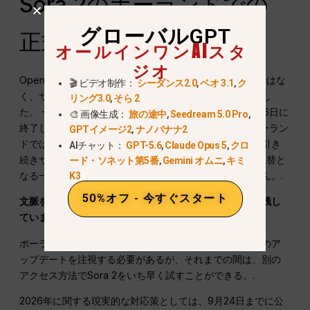
Sora 2のポーランドでの
グローバルGPT
正式発売はいつ？
オールインワンAIスタ
ジオ
OpenAIの公式回答は、ポーランドでのサービス開始日ではな
🎬 ビデオ制作：
シーダンス2.0
,
ベオ 3.1
,
ク
く、サービス終了のスケジュールに関するものとなりまし
リング3.0
,
そら 2
た。 一般向けWebサービスおよびアプリは2026年4月26日に
🎨 画像生成：
旅の途中
,
Seedream 5.0 Pro
,
終了し、APIは2026年9月24日に終了する予定です。ポーラン
GPTイメージ2
,
ナノバナナ2
ドでは、そのAPI終了期限までは公式APIへのアクセスが引き
AIチャット：
GPT-5.6
,
Claude Opus 5
,
クロ
続きサポートされますが、OpenAIはポーランド向けの代替と
ード・ソネット第5番
,
Gemini オムニ
,
キミ
なる一般向けサービスの開始については発表していません。.
K3
50%オフ - 今すぐスタート
文脈を明確にするため、打ち上げ当時の助言をそのまま残し
ています：
ポーランドのユーザーは、公式発表やプラットフォームのア
ップデートを注視する必要があるが、それまでの間は、別の
アクセス方法でSora 2をいち早く試すことができる。.
2026年に関する現実的な対応策としては、9月24日までに公