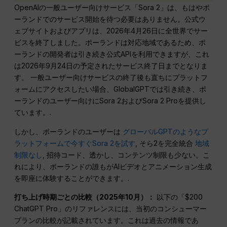
OpenAIの一般ユーザー向けサービス「Sora 2」は、もはやポ
ーランドでのサービス開始を待つ必要はありません。公式ウ
ェブサイトおよびアプリは、2026年4月26日に全世界でサー
ビスを終了しました。ポーランドは対応地域であるため、ポ
ーランドの開発者は引き続き公式APIを利用できますが、これ
は2026年9月24日の予定されたサービス終了日までとなりま
す。 一般ユーザー向けサービスの終了後も直ちにプラットフ
ォームにアクセスしたい場合、GlobalGPTでは引き続き、ポ
ーランドのユーザー向けにSora 2およびSora 2 Proを提供し
ています。.
しかし、ポーランドのユーザーは
グローバルGPTのようなプ
ラットフォームで今すぐSora 2を試す
, そら2を完全統合
地域
制限なし
, 招待コード、透かし、コンテンツ制限も少ない。こ
れにより、ポーランドの誰もがAIビデオとアニメーション生成
を即座に体験することができます。.
打ち上げ時期ごとの比較（2025年10月）：
以下の「$200
ChatGPT Pro」のリファレンスには、当初のコンシューマー
プランの比較が記載されています。これは過去の情報であ