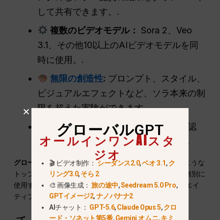
して共有できます。.
複数のビデオモデル：
Sora 2、Veo
3.1、その他10以上のAIビデオモデルを同
時に使用。.
無限の創造性
:
プロンプト、スタイル、
ビジュアルエフェクトなど、ソラ本来の制
限を超えた実験ができます。.
招待コード不要
グローバルGPT
:
キャンセル待ち、認
オールインワンAIスタ
証、リージョンロックはありません。.
ジオ
グローバルGPT
また、Gemini、Claude、Perplexityのような
🎬 ビデオ制作：
シーダンス2.0
,
ベオ 3.1
,
ク
トップクラスのAIシステムも統合しており、各ツールを個別に
リング3.0
,
そら 2
使用するよりもパワフルで手頃なオールインワンのクリエイ
🎨 画像生成：
旅の途中
,
Seedream 5.0 Pro
,
ティブ・ワークスペースを提供しています。.
GPTイメージ2
,
ナノバナナ2
AIチャット：
GPT-5.6
,
Claude Opus 5
,
クロ
ード・ソネット第5番
,
Gemini オムニ
,
キミ