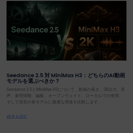
Seedance 2.5 対 MiniMax H3：どちらのAI動画
モデルを選ぶべきか？
Seedance 2.5とMiniMax H3について、動画の長さ、2K出力、音
声、参照情報、編集、オープンウェイト、ローカルでの使用、
そして現在の各モデルに最適な用途を比較します。.
続きを読む