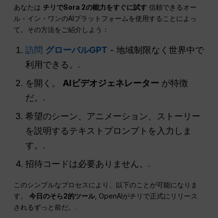
あなたは
チリでSora 2の能力をすぐに試す
信頼できるオー
ル・イン・ワンのAIプラットフォームを使用することによっ
て。その方法をご紹介しよう：
訪問
グローバルGPT
- 地域制限なく世界中で
利用できる。.
を開く。
AIビデオジェネレーター
が特徴
だ。.
希望のシーン、アニメーション、ストーリー
を説明するテキストプロンプトを入力しま
す。.
招待コードは必要ありません。.
このシンプルなプロセスにより、以下のことが可能になりま
す。
今日のそら2的ツール
, OpenAIがチリで正式にリリース
されるずっと前だ。.