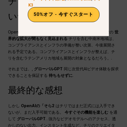
チリでのSora 2の発売は
K3
いつ？
50%オフ - 今すぐスタート
OpenAIは正式なリリース日を発表していないが、Sora 2の
世
界的な拡大が間もなく見込まれる
チリを含む中南米地域は、
コンプライアンスとインフラの準備が整い次第、今後展開さ
れる予定である。コンプライアンスとインフラが整えば、チ
リを含むラテンアメリカ地域も展開の対象となるだろう。.
それまでは、,
グローバルGPT
同じ次世代AIビデオ体験を探求
できることを保証する
待ちもせずに
.
最終的な感想
しかし
OpenAIの「そら2
はチリではまだ正式には入手でき
ないが、まだ入手可能である。
今すぐその機能を楽しむ
を通
して
グローバルGPT
. .強力なビデオモデルへのアクセス、透
かしのない出力、インスタント生成など、チリのクリエイタ