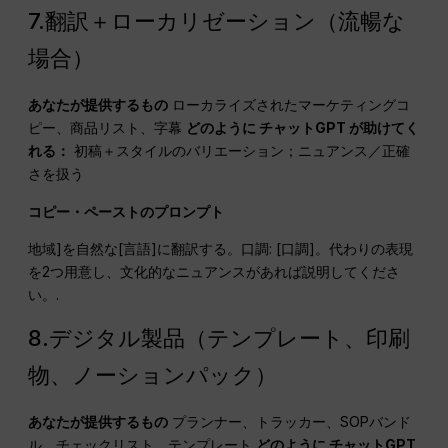
7.翻訳＋ローカリゼーション（流暢な
場合）
あなたが提供するもの
ローカライズされたマーケティングコ
ピー、商品リスト、字幕
どのように
チャットGPT
が助けてく
れる：
初稿＋スタイルのバリエーション；ニュアンス／正確
さを扱う
コピー・ペーストのプロンプト
地域]を自然な[言語]に翻訳する。口調: [口調]。代わりの表現
を2つ用意し、文化的なニュアンスがあれば説明してくださ
い。.
8.デジタル製品（テンプレート、印刷
物、ノーションパック）
あなたが提供するもの
プランナー、トラッカー、SOPバンド
ル、チェックリスト、テンプレート
どのように
チャットGPT