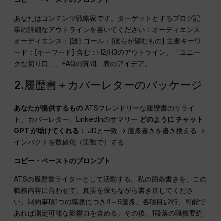
あなたはコンテンツ戦略家です。ターゲットとするブログ記
事の詳細なアウトラインを書いてください：オーディエンス
オーディエンス：[誰] ゴール：[彼らが望むもの] 主要キーワ
ード：[キーワード] 含む：H2/H3のアウトライン、「ユニー
クな切り口」、FAQの質問、表のアイデア。.
2.履歴書＋カバーレターのパッケージ
あなたが提供するもの
ATSフレンドリーな履歴書のリライ
ト、カバーレター、LinkedInのサマリー
どのように
チャット
GPT
が助けてくれる：
JDと一致 → 箇条書きを書き換える →
インパクトを数値化（実数で）する
コピー・ペーストのプロンプト
ATSの履歴書ライターとして活動する。私の箇条書きを、この
職務内容に合わせて、真実を保ちながら書き直してくださ
い。制約事項1つの職務につき4～6箇条、各項目≦2行、可能で
あれば測定可能な影響力を含める。その後、1段落の職務要約