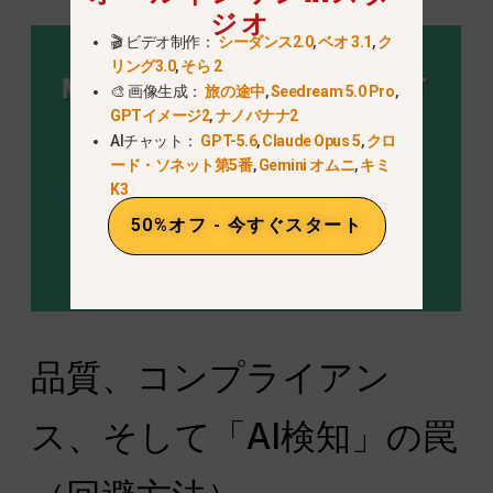
ジオ
🎬 ビデオ制作：
シーダンス2.0
,
ベオ 3.1
,
ク
リング3.0
,
そら 2
🎨 画像生成：
旅の途中
,
Seedream 5.0 Pro
,
GPTイメージ2
,
ナノバナナ2
AIチャット：
GPT-5.6
,
Claude Opus 5
,
クロ
ード・ソネット第5番
,
Gemini オムニ
,
キミ
K3
50%オフ - 今すぐスタート
品質、コンプライアン
ス、そして「AI検知」の罠