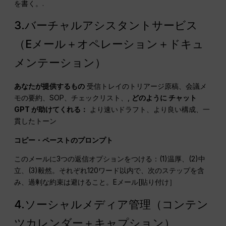
を書く。.
3.バーチャルアシスタントサービス
（Eメール＋オペレーション＋ドキュ
メンテーション）
あなたが提供するもの
受信トレイのトリアージ原稿、会議メ
モの要約、SOP、チェックリスト、,
どのように
チャット
GPT
が助けてくれる：
より速いドラフト、より良い構成、一
貫したトーン
コピー・ペーストのプロンプト
このメールに3つの返信オプションをつける：(1)温厚、(2)中
立、(3)毅然。それぞれ120ワード以内で、次のステップを含
み、過剰な約束は避けること。Eメール[貼り付け］
4.ソーシャルメディア管理（コンテン
ツカレンダー＋キャプション）