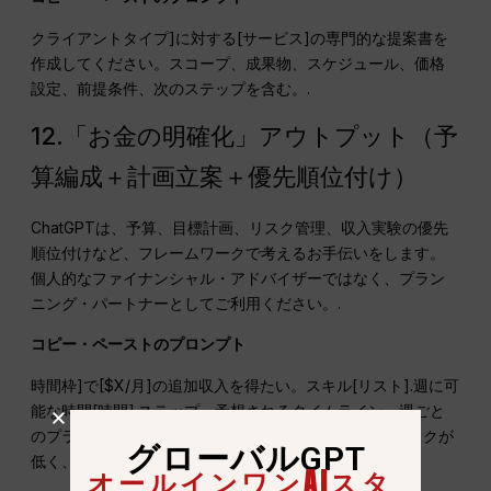
クライアントタイプ]に対する[サービス]の専門的な提案書を
作成してください。スコープ、成果物、スケジュール、価格
設定、前提条件、次のステップを含む。.
12.「お金の明確化」アウトプット（予
算編成＋計画立案＋優先順位付け）
ChatGPTは、予算、目標計画、リスク管理、収入実験の優先
順位付けなど、フレームワークで考えるお手伝いをします。
個人的なファイナンシャル・アドバイザーではなく、プラン
ニング・パートナーとしてご利用ください。.
コピー・ペーストのプロンプト
時間枠]で[$X/月]の追加収入を得たい。スキル[リスト].週に可
能な時間[時間].ステップ、予想されるタイムライン、週ごと
のプランで3つの収入経路を提案してください。最もリスクが
グローバルGPT
低く、検証の早いものに優先順位をつける。.
オールインワンAIスタ