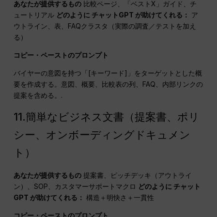
あなたが提供するもの
比較ページ、「ベストX」ガイド、チ
ュートリアル
どのように
チャットGPT
が助けてくれる：
ア
ウトライン、表、FAQクラスタ（実際の調査／テストを加え
る）
コピー・ペーストのプロンプト
バイヤーの意図を持つ「[キーワード]」をターゲットとした概
要を作成する。意図、概要、比較表の列、FAQ、内部リンクの
提案を含める。.
11.簡単なビジネス文書（提案書、ポリ
シー、オンボーディングドキュメン
ト）
あなたが提供するもの
提案書、ピッチデッキ（アウトライ
ン）、SOP、カスタマーサポートマクロ
どのように
チャット
GPT
が助けてくれる：
構造＋明快さ＋一貫性
コピー・ペーストのプロンプト