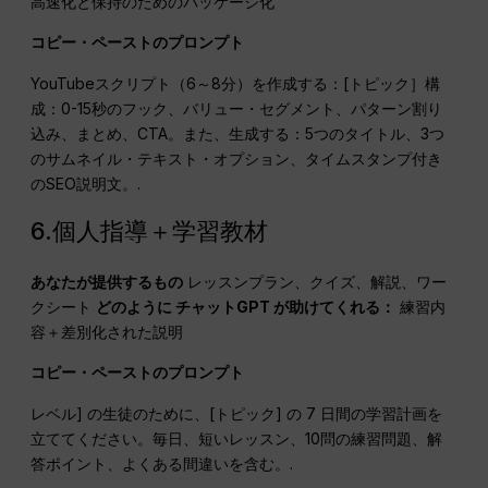
高速化と保持のためのパッケージ化
コピー・ペーストのプロンプト
YouTubeスクリプト（6～8分）を作成する：[トピック］構
成：0-15秒のフック、バリュー・セグメント、パターン割り
込み、まとめ、CTA。また、生成する：5つのタイトル、3つ
のサムネイル・テキスト・オプション、タイムスタンプ付き
のSEO説明文。.
6.個人指導＋学習教材
あなたが提供するもの
レッスンプラン、クイズ、解説、ワー
クシート
どのように
チャットGPT
が助けてくれる：
練習内
容＋差別化された説明
コピー・ペーストのプロンプト
レベル] の生徒のために、[トピック] の 7 日間の学習計画を
立ててください。毎日、短いレッスン、10問の練習問題、解
答ポイント、よくある間違いを含む。.