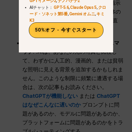
GPTイメージ2
,
ナノバナナ2
くある失敗は、ChatGPT があなたの指示
AIチャット：
GPT-5.6
,
Claude Opus 5
,
クロ
を無視して
新しいイメージ
元の被写体の
ード・ソネット第5番
,
Gemini オムニ
,
キミ
顔やディテールを変えて、一から作り直
K3
す。.
50%オフ - 今すぐスタート
もうひとつよくある問題は
照明のミスマ
ッチ
. .AIは、あなたの元の写真と比較し
て、わずかに人工的、漫画的、または貧弱
な照明に見える背景を追加するかもしれま
せん。このような制限に頻繁に遭遇する場
合は、次の記事もお読みください。
ChatGPTが機能しない
または
ChatGPT
はなぜこんなに遅いのか
プロンプトに問
題があるのか、モデルに問題があるのか、
プラットフォームに問題があるのかをトラ
ブルシューティングする。.