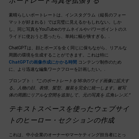
ポートレート写真を拡張する
素晴らしいポートレートは、インスタグラム（縦長のフォー
マットが好まれる）では完璧に見えるかもしれない。しか
し、同じ写真をYouTubeのサムネイルやパワーポイントのス
ライドに使おうと思ったら、単純に幅が狭すぎる。.
ChatGPTは、顔とポーズを全く同じに保ちながら、リアルな
周囲の環境を生成することができます。これは特に
ChatGPTの画像作成にかかる時間
コンテンツ制作のため
に、より迅速な編集ワークフローを計画したい。.
プロンプト：
“このポートレートを16:9のワイド画像に拡大す
る。人物の顔、表情、髪型、服装を完全に統一します。被写
体の周囲にリアルな空間を追加して、元の写真を
広角レンズ
.”
テキストスペースを使ったウェブサイ
トのヒーロー・セクションの作成
これは、中小企業のオーナーやマーケティング担当者にとっ