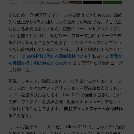
そのため、ChatGPTでイメージの拡張はできたものの、最終
的な仕上がりが思い通りにならなかった場合でも、そこで立
ち止まる必要はありません。複数のツールやサブスクリプシ
ョンを開く代わりに、同じワークフローで別のイメージモデ
ルに切り替えることができます。クリエイティブなオプショ
ンを比較検討しているユーザーは、以下も検討してみてくだ
さい。
ChatGPTに代わる画像素材ベスト7
あるいは
言葉か
ら漫画を描くAIは存在するのか？
より専門的な視覚的ニーズ
に対応する。.
画像、テキスト、動画にまたがって作業するクリエイターに
とっては、別々のサブスクリプションを積み重ねるよりもシ
ンプルな選択肢になります。ChatGPTで画像を拡張し、別の
モデルでスタイルを洗練させ、動画やキャンペーンアセット
に移行することもできます。
同じプラットフォームから離れ
ることなく。.
について話そう。
コストだ。.
GlobalGPTは、このような経済
的損失を排除します。これらすべてのトップクラスのモデル