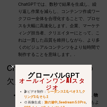
ChatGPTでは、数秒で結果を生成し、繰
り返し作業を減らし、コンテンツ作成ワー
クフロー全体を合理化することで、プロセ
スを大幅に高速化します。企業、マーケテ
ィング担当者、クリエイターにとって、こ
れは一貫した品質を維持しながら、より多
くのビジュアルコンテンツをより短時間で
制作することを意味します。.
ChatGPT画像拡張機能の
グローバルGPT
オールインワンAIスタ
欠点
ジオ
🎬 ビデオ制作：
シーダンス2.0
,
ベオ 3.1
,
ク
第一に、スマートなAIであってもだ、,
物
リング3.0
,
そら 2
事は常に完璧に進むとは限らない
. .最もよ
🎨 画像生成：
旅の途中
,
Seedream 5.0 Pro
,