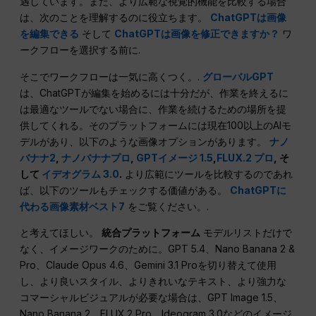
遇しています。また、より広範な視覚的機能を比較する場合
は、次のことを理解するのに役立ちます。
ChatGPTは画像
を編集できる
そして
ChatGPTは画像を修正できますか？
ワ
ークフローを選択する前に.
そこでワークフローは一気に高くつく。.
グローバルGPT
は、ChatGPTが編集を始めるには十分だが、作業を終えるに
は最適なツールでない場合に、作業を続けるための場所を提
供してくれる。そのプラットフォームには現在100以上のAIモ
デルがあり、以下のような画像オプションがあります。
ナノ
バナナ2
,
ナノバナナプロ
,
GPTイメージ 1.5
,
FLUX.2 プロ
, そ
して
イデオグラム 3.0
.
より広範にツールを比較するのであれ
ば、以下のツールもチェックする価値がある。
ChatGPTに
代わる画像素材ベスト7
をご覧ください。.
と考えてほしい。
統合プラットフォーム
モデルリストだけで
なく、イメージワークのために。GPT 5.4、Nano Banana 2 &
Pro、Claude Opus 4.6、Gemini 3.1 Proを切り替えて使用
し、より良いスタイル、よりきれいなテキスト、より強力な
コマーシャルビジュアルが必要な場合は、GPT Image 1.5、
Nano Banana 2、FLUX.2 Pro、Ideogram 3.0などのイメージ