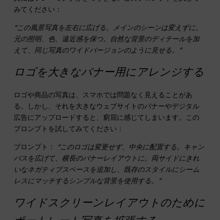
みてください：
“この風景写真を左右に広げる。メインのシーンは変えずに。
元の照明、色、遠近感を保つ。自然な背景のディテールを加
えて、同じ写真のワイドバージョンのように見せる。”
ロゴを大きなバナー用にアレンジする
ロゴや商品の写真は、スマホでは問題なく見えることがあ
る。しかし、それを大きなウェブサイトのバナーやデジタル
広告にアップロードすると、窮屈に感じてしまいます。この
プロンプトを試してみてください：
プロンプト：
“このロゴは変更せず、中央に配置する。キャン
バスを広げて、横長のバナーレイアウトに。両サイドにきれ
いなネガティブスペースを追加し、既存のスタイルにシーム
レスにマッチするシンプルな背景を使用する。”
ワイドスクリーンレイアウトのために